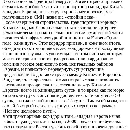
Казахстаном до границы Беларуси. Эта автотрасса призвана
служить важнейшей частью транспортного коридора Китай-
Западная Европа, инфраструктурного мегапроекта, уже
получившего в СМИ название «стройки века».
После завершения строительства, транспортный коридор
Китай-Западная Европа должен стать основной артерией
«Экономического пояса шелкового пути», сухопутной части
гигантской инфраструктурной инициативы Китая «Один
пояс, один путь». Этот коридор призван, в конечном итоге,
объединить автомобильные, железнодорожные и воздушные
транспортные узлы в мультимодальную экосистему, которая
может совершить настоящую революцию, кардинально
изменив геоэкономическую роль центральных районов
Евразии, и полностью перевернуть существующие
представления о доставке грузов между Китаем и Европой.
В идеале, эта скоростная автомагистраль может позволить
грузовикам преодолевать расстояние между Китаем и
Европой всего за одиннадцать суток, в то время как по морю
китайские грузы могут быть доставлены в Европу за 30-50
суток, а по железной дороге – за 15 суток. Таким образом, это
самый быстрый вариант сухопутных перевозок в рамках
«Нового шелкового пути».
Хотя транспортный коридор Китай-Западная Европа начал
работать уже десять лет назад, в 2009 году, он явно буксовал
из-за нежелания России уделять своей части проекта должное