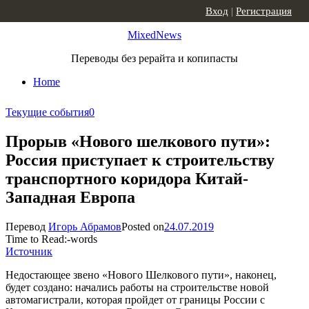
Skip to content
Вход
|
Регистрация
MixedNews
Переводы без рерайта и копипасты
Home
Текущие события
0
Прорыв «Нового шелкового пути»:
Россия приступает к строительству
транспортного коридора Китай-
Западная Европа
Перевод
Игорь Абрамов
Posted on
24.07.2019
Time to Read:
-
words
Источник
Недостающее звено «Нового Шелкового пути», наконец,
будет создано: начались работы на строительстве новой
автомагистрали, которая пройдет от границы России с