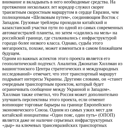
внимание и вкладывать в него необходимые средства. На
протяжении нескольких лет коридор служил скорее
транзитным скоростным маршрутом в сердце Евразии, чем
полноценным «Шелковым путем», соединяющим Восток с
Западом. Грузовые трейлеры проходили китайский и
казахстанский участки пути по одной из самых современных
автомагистралей планеты, но затем «садились на мель» на
российской границе, где сталкивались с инфраструктурой
гораздо более низкого класса. Однако, судьба этого
мегапроекта, похоже, может измениться в самом ближайшем
будущем.
Одним из важных аспектов этого проекта является его
геополитический подтекст. Аналитик Джонатан Хиллман из
вашингтонского Центра стратегических и международных
исследований» отмечает, что этот транспортный маршрут
подрывает интересы Украины. Другими словами, он «станет
очередным транспортным проектом, который будет
ограничивать сообщение между Украиной и Западом».
Хиллман также отметил, что Россия может дополнительно
улучшить перспективы этого проекта, если отменит
вопиющие торговые барьеры на границе Европейского
экономического Союза. Одним из самых узких мест для
китайской инициативы «Один пояс, один путь» (ОПОП)
является даже не наличие серьезных инфраструктурных
«дыр» на ключевых трансевразийских транспортных