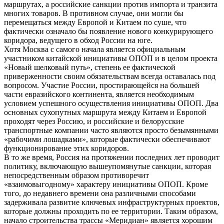
маршрутах, а российские санкции против импорта и транзита
многих товаров. В противном случае, они могли бы
перемещаться между Европой и Китаем по суше, что
фактически означало бы появление нового конкурирующего
коридора, ведущего в обход России на юге.
Хотя Москва с самого начала является официальным
участником китайской инициативы ОПОП и в целом проекта
«Новый шелковый путь», степень ее фактической
приверженности своим обязательствам всегда оставалась под
вопросом. Участие России, простирающейся на большей
части евразийского континента, является необходимым
условием успешного осуществления инициативы ОПОП. Два
основных сухопутных маршрута между Китаем и Европой
проходят через Россию, и российские и белорусские
транспортные компании часто являются просто безымянными
«рабочими лошадками», которые фактически обеспечивают
функционирование этих коридоров.
В то же время, Россия на протяжении последних лет проводит
политику, включающую вышеупомянутые санкции, которая
непосредственным образом противоречит
«взаимовыгодному» характеру инициативы ОПОП. Кроме
того, до недавнего времени она различными способами
задерживала развитие ключевых инфраструктурных проектов,
которые должны проходить по ее территории. Таким образом,
начало строительства трассы «Меридиан» является хорошим