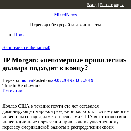
Skip to content
Вход
|
Регистрация
MixedNews
Переводы без рерайта и копипасты
Home
Экономика и финансы
0
JP Morgan: «непомерные привилегии»
доллара подходят к концу?
Перевод
molten
Posted on
29.07.2019
28.07.2019
Time to Read:
-
words
Источник
Доллар США в течение почти ста лет оставался
доминирующей мировой резервной валютой. Поэтому многие
инвесторы сегодня, даже за пределами США выстроили свои
инвестиционные портфели и привыкли к существенному
перевесу американской валюты в распределении своих