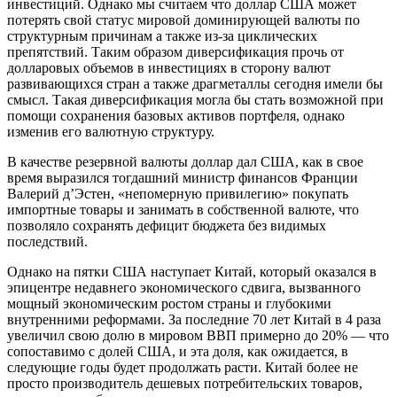
инвестиций. Однако мы считаем что доллар США может
потерять свой статус мировой доминирующей валюты по
структурным причинам а также из-за циклических
препятствий. Таким образом диверсификация прочь от
долларовых объемов в инвестициях в сторону валют
развивающихся стран а также драгметаллы сегодня имели бы
смысл. Такая диверсификация могла бы стать возможной при
помощи сохранения базовых активов портфеля, однако
изменив его валютную структуру.
В качестве резервной валюты доллар дал США, как в свое
время выразился тогдашний министр финансов Франции
Валерий д’Эстен, «непомерную привилегию» покупать
импортные товары и занимать в собственной валюте, что
позволяло сохранять дефицит бюджета без видимых
последствий.
Однако на пятки США наступает Китай, который оказался в
эпицентре недавнего экономического сдвига, вызванного
мощный экономическим ростом страны и глубокими
внутренними реформами. За последние 70 лет Китай в 4 раза
увеличил свою долю в мировом ВВП примерно до 20% — что
сопоставимо с долей США, и эта доля, как ожидается, в
следующие годы будет продолжать расти. Китай более не
просто производитель дешевых потребительских товаров,