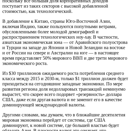
поскольку все большая доля корпоративных доходов
поступает из таких секторов с высокой добавленной
стоимостью, как технологический.
В добавление к Китаю, страны Юго-Восточной Азии,
включая Индию, также пользуются попутными ветрами,
обусловленными более молодой демографией и
распространением технологических ноу-хау. В частности,
азиатская экономическая зона — от Аравийского полуострова
и Турции на западе до Японии и Новой Зеландии на востоке
и от России на севере и Австралии на юге — в настоящее
время представляет 50% мирового ВВП и две трети мирового
экономического роста.
Из $30 триллионов ожидаемого роста потребления среднего
класса между 2015 и 2030-м, только $1 триллион должен будет
приходиться на сегодняшние западные экономики. По мере
развития региона доля недолларовых транзакций неминуемо
вырастет, что скорее всего подорвет «резервность» доллара
США, даже если другая валюта и не заменит его в качестве
доминирующей международной валюты.
Другими словами, мы думаем, что в ближайшие десятилетия
мировая экономика перейдет от системы, где США
доминируют, к новой системе, где большей властью будет
обладать Азия. В плоскости валют это означает, что