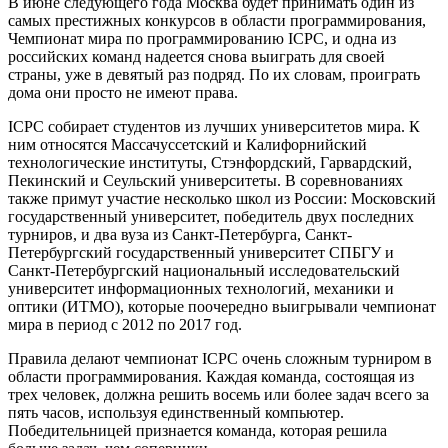
В июне следующего года Москва будет принимать один из
самых престижных конкурсов в области программирования,
Чемпионат мира по программированию ICPC, и одна из
российских команд надеется снова выиграть для своей
страны, уже в девятый раз подряд. По их словам, проиграть
дома они просто не имеют права.
ICPC собирает студентов из лучших университетов мира. К
ним относятся Массачуссетский и Калифорнийский
технологические институты, Стэнфордский, Гарвардский,
Пекинский и Сеульский университеты. В соревнованиях
также примут участие несколько школ из России: Московский
государственный университет, победитель двух последних
турниров, и два вуза из Санкт-Петербурга, Санкт-
Петербургский государственный университет СПБГУ и
Санкт-Петербургский национальный исследовательский
университет информационных технологий, механики и
оптики (ИТМО), которые поочередно выигрывали чемпионат
мира в период с 2012 по 2017 год.
Правила делают чемпионат ICPC очень сложным турниром в
области программирования. Каждая команда, состоящая из
трех человек, должна решить восемь или более задач всего за
пять часов, используя единственный компьютер.
Победительницей признается команда, которая решила