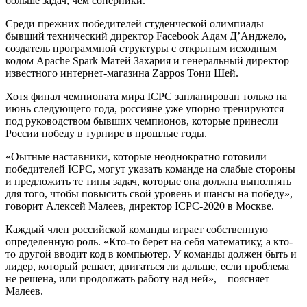
больше задач, чем соперники.
Среди прежних победителей студенческой олимпиады –
бывший технический директор Facebook Адам Д’Анджело,
создатель программной структуры с открытым исходным
кодом Apache Spark Матей Захария и генеральный директор
известного интернет-магазина Zappos Тони Шей.
Хотя финал чемпионата мира ICPC запланирован только на
июнь следующего года, россияне уже упорно тренируются
под руководством бывших чемпионов, которые принесли
России победу в турнире в прошлые годы.
«Оытные наставники, которые неоднократно готовили
победителей ICPC, могут указать команде на слабые стороны
и предложить те типы задач, которые она должна выполнять
для того, чтобы повысить свой уровень и шансы на победу», –
говорит Алексей Малеев, директор ICPC-2020 в Москве.
Каждый член российской команды играет собственную
определенную роль. «Кто-то берет на себя математику, а кто-
то другой вводит код в компьютер. У команды должен быть и
лидер, который решает, двигаться ли дальше, если проблема
не решена, или продолжать работу над ней», – поясняет
Малеев.