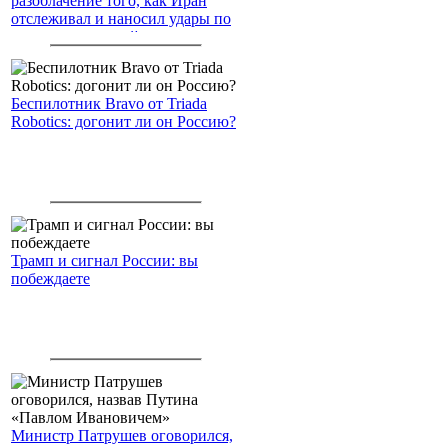
разоблачение того, как Иран
отслеживал и наносил удары по
американским войскам
Беспилотник Bravo от Triada
Robotics: догонит ли он Россию?
Трамп и сигнал России: вы
побеждаете
Министр Патрушев оговорился,