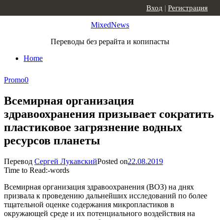
Skip to content
Вход
|
Регистрация
MixedNews
Переводы без рерайта и копипасты
Home
Promo
0
Всемирная организация
здравоохранения призывает сократить
пластиковое загрязнение водных
ресурсов планеты
Перевод
Сергей Лукавский
Posted on
22.08.2019
Time to Read:
-
words
Всемирная организация здравоохранения (ВОЗ) на днях
призвала к проведению дальнейших исследований по более
тщательной оценке содержания микропластиков в
окружающей среде и их потенциального воздействия на