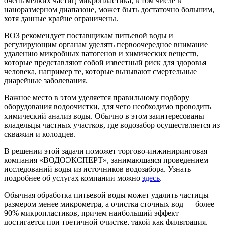
очень мелких частиц микропластика, в том числе в
наноразмерном диапазоне, может быть достаточно большим,
хотя данные крайне ограничены.
ВОЗ рекомендует поставщикам питьевой воды и
регулирующим органам уделять первоочередное внимание
удалению микробных патогенов и химических веществ,
которые представляют собой известный риск для здоровья
человека, например те, которые вызывают смертельные
диарейные заболевания.
Важное место в этом уделяется правильному подбору
оборудования водоочистки, для чего необходимо проводить
химический анализ воды. Обычно в этом заинтересованы
владельцы частных участков, где водозабор осуществляется из
скважин и колодцев.
В решении этой задачи поможет торгово-инжиниринговая
компания «ВОДОЭКСПЕРТ», занимающаяся проведением
исследований воды из источников водозабора. Узнать
подробнее об услугах компании можно
здесь
.
Обычная обработка питьевой воды может удалить частицы
размером менее микрометра, а очистка сточных вод — более
90% микропластиков, причем наибольший эффект
достигается при третичной очистке, такой как фильтрация.