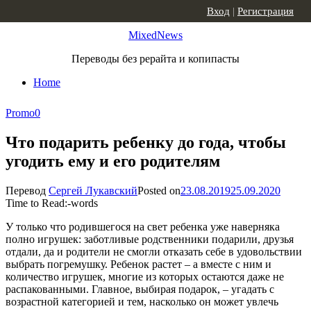
Skip to content
Вход
|
Регистрация
MixedNews
Переводы без рерайта и копипасты
Home
Promo
0
Что подарить ребенку до года, чтобы
угодить ему и его родителям
Перевод
Сергей Лукавский
Posted on
23.08.2019
25.09.2020
Time to Read:
-
words
У только что родившегося на свет ребенка уже наверняка
полно игрушек: заботливые родственники подарили, друзья
отдали, да и родители не смогли отказать себе в удовольствии
выбрать погремушку. Ребенок растет – а вместе с ним и
количество игрушек, многие из которых остаются даже не
распакованными. Главное, выбирая подарок, – угадать с
возрастной категорией и тем, насколько он может увлечь