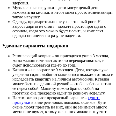
здоровья.
Музыкальные игрушки – дети могут целый день
нажимать на кнопки, в итоге мама просто возненавидит
такую игрушку.
Одежду, предварительно не узнав точный рост. На
вырост дарить не стоит – можете просто прогадать с
сезоном, когда это можно будет носить, и комплект
одежды останется ни разу не надетым.
Удачные варианты подарков
Развивающий коврик – он пригодится уже в 3 месяца,
когда малыш начинает активно переворачиваться, и
будет использоваться где-то до года.
Каталки – на возраст от 9 месяцев. Дети, которые уже
уверенно сидят, любят отталкиваться ножками от пола и
исследовать квартиру на личном автомобиле. Каталка
может быть и с длинной ручкой – чтобы ребенок катил
ее перед собой. Машину можно брать с собой на
прогулку, она прекрасно ездит по ровному асфальту.
На этот же возраст прекрасный вариант –
купить
прыгунки
в виде резиновых лошадок, осликов. Дети
очень любят прыгать на них, они не занимают много
места и не шумят, к тому же на них можно выпустить