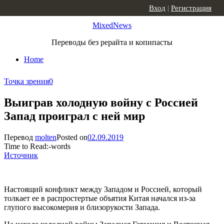
Skip to content
Вход
|
Регистрация
MixedNews
Переводы без рерайта и копипасты
Home
Точка зрения
0
Выиграв холодную войну с Россией
Запад проиграл с ней мир
Перевод
molten
Posted on
02.09.2019
Time to Read:
-
words
Источник
Настоящий конфликт между Западом и Россией, который
толкает ее в распростертые объятия Китая начался из-за
глупого высокомерия и близорукости Запада.