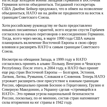
На исходе холодной войны Западная Германия и Восточная
Германия хотели объединиться. Тогдашний госсекретарь
США Джеймс Бейкер предложил, что в обмен на позволение
объединиться, НАТО ни на дюйм не продвинется на восток к
границам Советского Союза.
Хотя российскому руководству не было предоставлено
никаких письменных гарантий, всего неделю спустя Горбачев
согласился на начало переговоров о воссоединении Германии.
Тогда, всего через месяц, в марте 1990 года США начали
планировать включение Восточной Европы в свою сферу
влияния и расширять НАТО к самым границам Советского
Союза.
Несмотря на обещания Запада, в 1999 году в НАТО
согласились принять в альянс Польшу, Венгрию и Чешскую
Республику. После этого, в 2004 году, в НАТО был принят
еще ряд стран Восточной Европы — Болгария, Эстония,
Латвия, Литва, Румыния, Словакия и Словения. Теперь НАТО
угрожает расширить свое присутствие к южным границам
России, официально приняв Боснию и Герцеговину, Грузию и
Северную Македонию, а Украину сделав «стремящейся в
НАТО». Это прямая угроза национальной безопасности
России, поскольку, по ее мнению, состав стран напоминает
силы вторжения на юг страны в 1942 году.