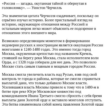
«Россия — загадка, окутанная тайной и обернутая в
головоломку». — Уинстон Черчилль
Эта знаменитая цитата Черчилля озадачивает, поскольку он
серьёзно изучал историю. Более пристальный взгляд на
историю, окружающую отношения между Россией и
остальным миром легко может объяснить ее подозрение в
отношении этого внешнего мира.
Возможно определяющим моментом в формировании
недоверия русских к иностранцам является оккупация России
монголами в 1240-1480 годах. Это именно тогда город
Москва, окруженная крепостью под названием Кремль,
стоявшей на берегу реки Москва, стала исполнителем воли
Орды, а с 1328 года собирала для нее дань. Это позволило
Москве стать самым главным и мощным городом России.
Москва смогла увеличить власть над Русью, взяв под свой
контроль те города и районы, которые не смогли справиться
выплатой дани, что только добавило Москве власти.
Усилившаяся власть Москвы привело к тому что в 1480-м в
битве при реке Югре Московское княжество под
командованием Ивана Третьего смогло сбросить с себя бремя
выплаты дани Золотой орде и заставило монголов отступить.
Эта битва ознаменовала собой конец правления Золотой орды