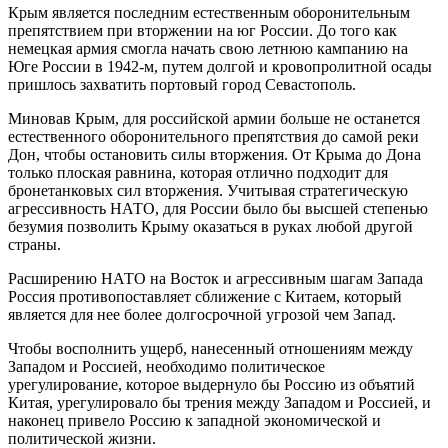
Крым является последним естественным оборонительным
препятствием при вторжении на юг России. До того как
немецкая армия смогла начать свою летнюю кампанию на
Юге России в 1942-м, путем долгой и кровопролитной осады
пришлось захватить портовый город Севастополь.
Миновав Крым, для российской армии больше не останется
естественного оборонительного препятствия до самой реки
Дон, чтобы остановить силы вторжения. От Крыма до Дона
только плоская равнина, которая отлично подходит для
бронетанковых сил вторжения. Учитывая стратегическую
агрессивность НАТО, для России было бы высшей степенью
безумия позволить Крыму оказаться в руках любой другой
страны.
Расширению НАТО на Восток и агрессивным шагам Запада
Россия противопоставляет сближение с Китаем, который
является для нее более долгосрочной угрозой чем Запад.
Чтобы восполнить ущерб, нанесенный отношениям между
Западом и Россией, необходимо политическое
урегулирование, которое выдернуло бы Россию из объятий
Китая, урегулировало бы трения между Западом и Россией, и
наконец привело Россию к западной экономической и
политической жизни.