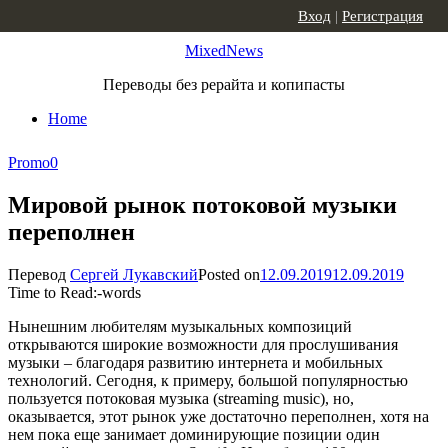
Skip to content
Вход
|
Регистрация
MixedNews
Переводы без рерайта и копипасты
Home
Promo
0
Мировой рынок потоковой музыки
переполнен
Перевод
Сергей Лукавский
Posted on
12.09.2019
12.09.2019
Time to Read:
-
words
Нынешним любителям музыкальных композиций
открываются широкие возможности для прослушивания
музыки – благодаря развитию интернета и мобильных
технологий. Сегодня, к примеру, большой популярностью
пользуется потоковая музыка (streaming music), но,
оказывается, этот рынок уже достаточно переполнен, хотя на
нем пока еще занимает доминирующие позиции один