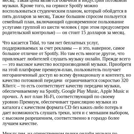
месяц. Такая цена является обычной в индустрии потоковой
музыки. Кроме того, на сервисе Spotify можно
воспользоваться студенческим планом, который обойдется в
пять долларов за месяц, Также большим спросом пользуется
семейный план, включающий одновременное пользование
услугами группой из шести человек ( при этом предусомтрен
родительский контрольм) — он стоит 15 долларов за месяц.
Что касается Tidal, то там нет беплатных услуг,
поддерживаемых за счет рекламы — и это, наверное, самое
большое отличие от Spotify. Но там есть многое другое, что
привлекает любителей слушать музыку онлайн. Прежде всего
— это высокое качество воспроизводимой музыки. Приобретя
на этой платформе премиум-план, пользователь получает
негораниченный доступ ко всему функционалу и контенту, но
качество потоковой передачи ограничивается сокростью 320
Кбит/с – то есть соответствует качеству передачи музыки,
обеспечиваемому на Spotify, Google Play Music, Apple Music и
прочих. А вот план Hi-Fi, соответствующий по своему
уровню Премиум, обеспечивает трансляцию музыки из
каталога с качеством формата CD без каких-либо потерь и
дает возможность слушать треки, хотя и с меньшим выбором,
с высоким разрешением, соответственно в гораздо более
лучшем качестве.
Между тем, на отечественном рынке онлайн музыки по-