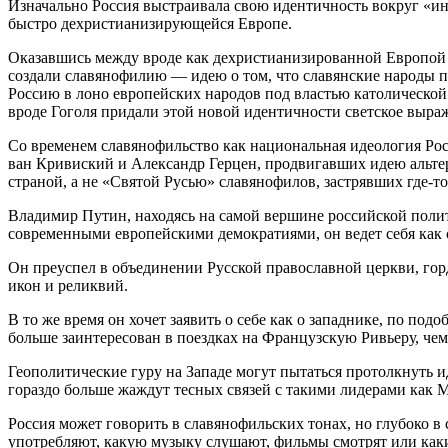
Изначально Россия выстраивала свою идентичность вокруг «ин
быстро дехристианизирующейся Европе.
Оказавшись между вроде как дехристианизированной Европой и
создали славянофилию — идею о том, что славянские народы п
Россию в лоно европейских народов под властью католической
вроде Гоголя придали этой новой идентичности светское выра
Со временем славянофильство как национальная идеология Рос
ван Кривиский и Александр Герцен, продвигавших идею альте
страной, а не «Святой Русью» славянофилов, застрявших где-то 
Владимир Путин, находясь на самой вершине российской полит
современными европейскими демократиями, он ведет себя как 
Он преуспел в объединении Русской православной церкви, гор
икон и реликвий.
В то же время он хочет заявить о себе как о западнике, по по
больше заинтересован в поездках на Французскую Ривьеру, ч
Геополитические гуру на Западе могут пытаться протолкнуть и
гораздо больше жаждут тесных связей с такими лидерами как 
Россия может говорить в славянофильских тонах, но глубоко в 
употребляют, какую музыку слушают, фильмы смотрят или как