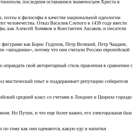
нтинополя, последним оставшимся знаменосцем Христа в
и, поэты и философы в качестве национальной идеологии
нт человечества. Отказ Василия Слепого в 1439 году ввести
фы, как Алексей Хомяков и Константин Аксаков, и писатели
 фигурами как Борис Годунов, Петр Великий, Петр Чаадаев,
и «западники», потому что они считали Россию европейской
о оправдать свой авторитарный стиль правления в сравнении с
жил мистический опыт и поддерживает репутацию собирателя
ссийский средний класс со счетами в Лондоне и Цюрихе гораздо
ом. Но Путин, и что еще более важно, его электоральная база
о по тому как они одеваются, какую еду и напитки