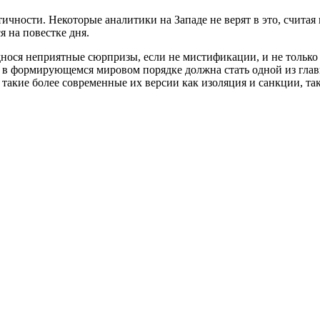
тичности. Некоторые аналитики на Западе не верят в это, счита
я на повестке дня.
нося неприятные сюрпризы, если не мистификации, и не только д
 в формирующемся мировом порядке должна стать одной из главн
и такие более современные их версии как изоляция и санкции, т