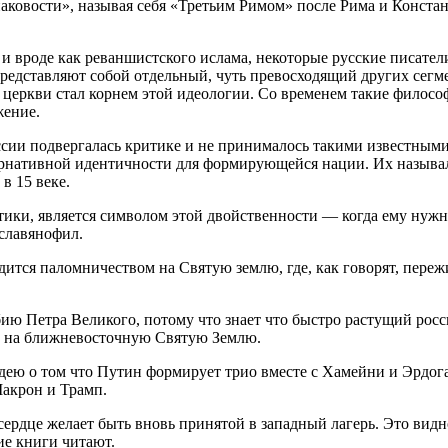
аковости», называя себя «Третьим Римом» после Рима и Конста
 вроде как реваншистского ислама, некоторые русские писател
редставляют собой отдельный, чуть превосходящий других сегме
 церкви стал корнем этой идеологии. Со временем такие филосо
жение.
сии подвергалась критике и не принималось такими известными
рнативной идентичности для формирующейся нации. Их называл
в 15 веке.
ики, является символом этой двойственности — когда ему нужн
славянофил.
дится паломничеством на Святую землю, где, как говорят, пере
добию Петра Великого, потому что знает что быстро растущий ро
ем на ближневосточную Святую Землю.
дею о том что Путин формирует трио вместе с Хамейни и Эрдоган
Макрон и Трамп.
сердце желает быть вновь принятой в западный лагерь. Это видн
ие книги читают.