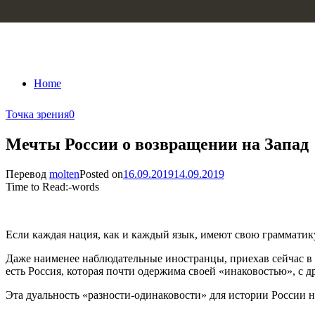
Skip to content
Home
Точка зрения
0
Мечты России о возвращении на Запад
Перевод
molten
Posted on
16.09.2019
14.09.2019
Time to Read:
-
words
Если каждая нация, как и каждый язык, имеют свою грамматик
Даже наименее наблюдательные иностранцы, приехав сейчас в 
есть Россия, которая почти одержима своей «инаковостью», с д
Эта дуальность «разности-одинаковости» для истории России н