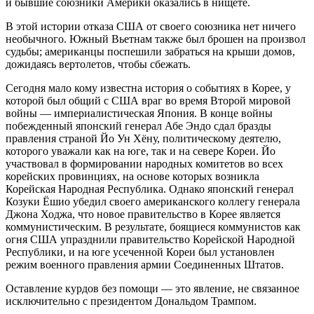
и бывшие союзники Америки оказались в нищете.
В этой истории отказа США от своего союзника нет ничего
необычного. Южный Вьетнам также был брошен на произвол
судьбы; американцы поспешили забраться на крыши домов,
дожидаясь вертолетов, чтобы сбежать.
Сегодня мало кому известна история о событиях в Корее, у
которой был общий с США враг во время Второй мировой
войны — империалистическая Япония. В конце войны
побежденный японский генерал Абе Эндо сдал бразды
правления страной Йо Ун Хёну, политическому деятелю,
которого уважали как на юге, так и на севере Кореи. Йо
участвовал в формировании народных комитетов во всех
корейских провинциях, на основе которых возникла
Корейская Народная Республика. Однако японский генерал
Козуки Ёшио убедил своего американского коллегу генерала
Джона Ходжа, что новое правительство в Корее является
коммунистическим. В результате, боящиеся коммунистов как
огня США упразднили правительство Корейской Народной
Республики, и на юге усеченной Кореи был установлен
режим военного правления армии Соединенных Штатов.
Оставление курдов без помощи — это явление, не связанное
исключительно с президентом Дональдом Трампом.