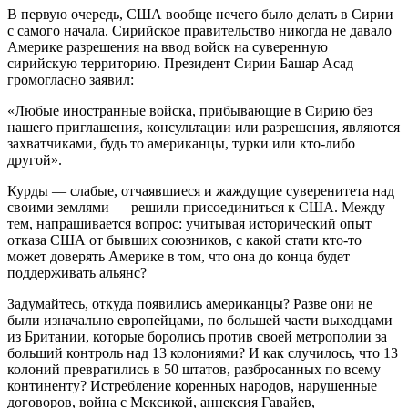
В первую очередь, США вообще нечего было делать в Сирии
с самого начала. Сирийское правительство никогда не давало
Америке разрешения на ввод войск на суверенную
сирийскую территорию. Президент Сирии Башар Асад
громогласно заявил:
«Любые иностранные войска, прибывающие в Сирию без
нашего приглашения, консультации или разрешения, являются
захватчиками, будь то американцы, турки или кто-либо
другой».
Курды — слабые, отчаявшиеся и жаждущие суверенитета над
своими землями — решили присоединиться к США. Между
тем, напрашивается вопрос: учитывая исторический опыт
отказа США от бывших союзников, с какой стати кто-то
может доверять Америке в том, что она до конца будет
поддерживать альянс?
Задумайтесь, откуда появились американцы? Разве они не
были изначально европейцами, по большей части выходцами
из Британии, которые боролись против своей метрополии за
больший контроль над 13 колониями? И как случилось, что 13
колоний превратились в 50 штатов, разбросанных по всему
континенту? Истребление коренных народов, нарушенные
договоров, война с Мексикой, аннексия Гавайев,