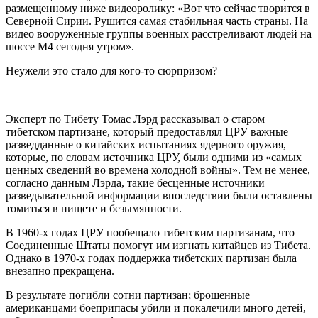
размещенному ниже видеоролику: «Вот что сейчас творится в
Северной Сирии. Рушится самая стабильная часть страны. На
видео вооруженные группы военных расстреливают людей на
шоссе М4 сегодня утром».
Неужели это стало для кого-то сюрпризом?
Эксперт по Тибету Томас Лэрд рассказывал о старом
тибетском партизане, который предоставлял ЦРУ важные
разведданные о китайских испытаниях ядерного оружия,
которые, по словам источника ЦРУ, были одними из «самых
ценных сведений во времена холодной войны». Тем не менее,
согласно данным Лэрда, такие бесценные источники
разведывательной информации впоследствии были оставлены
томиться в нищете и безымянности.
В 1960-х годах ЦРУ пообещало тибетским партизанам, что
Соединенные Штаты помогут им изгнать китайцев из Тибета.
Однако в 1970-х годах поддержка тибетских партизан была
внезапно прекращена.
В результате погибли сотни партизан; брошенные
американцами боеприпасы убили и покалечили много детей,