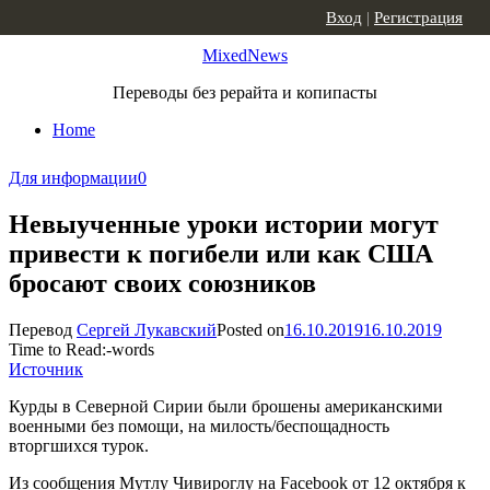
Skip to content
Вход
|
Регистрация
MixedNews
Переводы без рерайта и копипасты
Home
Для информации
0
Невыученные уроки истории могут
привести к погибели или как США
бросают своих союзников
Перевод
Сергей Лукавский
Posted on
16.10.2019
16.10.2019
Time to Read:
-
words
Источник
Курды в Северной Сирии были брошены американскими
военными без помощи, на милость/беспощадность
вторгшихся турок.
Из сообщения Мутлу Чивироглу на Facebook от 12 октября к