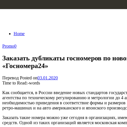
Skip to content
Home
Promo
0
Заказать дубликаты госномеров по нов
«Госномера24»
Перевод
Posted on
03.01.2020
Time to Read:
-
words
Как сообщается, в России введение новых стандартов государ
агентства по техническому регулированию и метрологии до 4 а
необходимостью приведения в соответствие формы и размеров 
ретро-машинах и на авто американского и японского производст
Заказать такие номера можно уже сегодня в организациях, им
средств. Одной из таких организаций является московская к