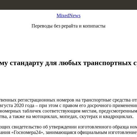
MixedNews
Переводы без рерайта и копипасты
ому стандарту для любых транспортных 
ственных регистрационных номеров на транспортные средства от
вгуста 2020 года – при этом с правом его досрочного применени
номерных табличек соответствующим местам, предусмотренным д
ва, а также на мотоциклах, мопедах, скутерах и квадроциклах.
еющих свидетельство об утверждении изготовленного образца н
омпания «Госномера24», занимающаяся официальным изготовлени