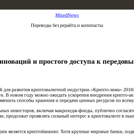
MixedNews
Переводы без рерайта и копипасты
новаций и простого доступа к передов
й для развития криптовалютной индустрии.«Крипто-зима» 2018/2
ти. В новом году можно ожидать ускорения внедрения крипто-акт
менить способы хранения и передачи ценных ресурсов по всему
ьных инвесторов, включая макрохедж-фонды, публично согласятс
 продолжат проявлять сильный интерес к криптовалюте в нынеш
ии является криптобанкинг. Хотя крупные мировые банки, под