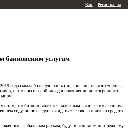
Вход
|
Регистрация
ым банковским услугам
019 года смыла большую часть (но, конечно, не всю) «пены»,
ивов, и это внесет свой вклад в накоплении долгосрочного
 миру.
я с тем, что биткоин является надежным логическим активом.
нем году, но не следует ожидать массового притока средств
верженные глобальным рискам, будут в основном по-прежнему