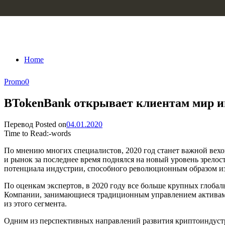
Skip to content
Home
Promo
0
BTokenBank открывает клиентам мир ин
Перевод
Posted on
04.01.2020
Time to Read:
-
words
По мнению многих специалистов, 2020 год станет важной вехо
и рынок за последнее время поднялся на новый уровень зрелос
потенциала индустрии, способного революционным образом из
По оценкам экспертов, в 2020 году все больше крупных глобал
Компании, занимающиеся традиционным управлением активами,
из этого сегмента.
Одним из перспективных направлений развития криптоиндустр