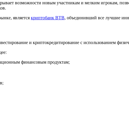
 открывает возможности новым участникам и мелким игрокам, поз
ов.
рынке, является
криптобанк BTB
, объединивший все лучшие инн
вестирование и криптокредитирование с использованием физиче
ее:
вационным финансовым продуктам;
в;