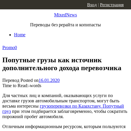
Skip to content
Вход
|
Регистрация
MixedNews
Переводы без рерайта и копипасты
Home
Promo
0
Попутные грузы как источник
дополнительного дохода перевозчика
Перевод
Posted on
16.01.2020
Time to Read:
-
words
Для частных лиц и компаний, оказывающих услуги по
доставке грузов автомобильным транспортом, могут быть
весьма интересны
грузоперевозки по Казахстану. Попутный
груз
при этом подбирается заблаговременно, чтобы сократить
порожний пробег автомобиля.
Отличным информационным ресурсом, которым пользуются