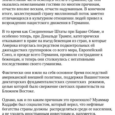
оказались нежеланными гостями по многим причинам,
отчасти вполне веским, отчасти надуманным. В конечном
итоге, захлестнувший страну миллионный поток заметно
отличающихся в культурном отношении людей привел к
возрождению нацистского движения в Германии.
В то время как Соединенные Штаты при Бараке Обаме, и
особенно теперь, при Дональде Трампе, категорически
отказывают в праве на въезд беженцам из стран, в которые
Америка вторглась посредством подконтрольных ей
джихадистких группировок со всего мира, Европейский
Союз, и прежде всего Германия, проявили сострадание к
беженцам, и теперь они столкнулись с негативными
последствиями своего гуманизма.
Фактически они взяли на себя основное бремя последствий
американской внешней политики, поддержки Вашингтоном
диктаторских фундаменталистских суннитских режимов,
целью которой было свержение светских правительств на
Ближнем Востоке.
Однако, как и по каким причинам это произошло? Муаммар
Каддафи был социалистом, который верил, что нефтяные
богатства страны должны распределяться среди ее населения,
а не уходить иностранным инвесторам и, разумеется,