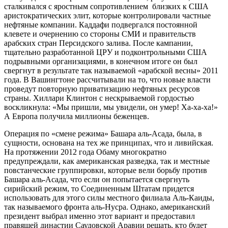
сталкивался с яростным сопротивлением близких к США
аристократических элит, которые контролировали частные
нефтяные компании. Каддафи подвергался постоянной
клевете и очернению со стороны СМИ и правительств
арабских стран Персидского залива. После кампании,
тщательно разработанной ЦРУ и подконтрольными США
подрывными организациями, в конечном итоге он был
свергнут в результате так называемой «арабской весны» 2011
года. В Вашингтоне рассчитывали на то, что новые власти
проведут повторную приватизацию нефтяных ресурсов
страны. Хиллари Клинтон с нескрываемой гордостью
воскликнула: «Мы пришли, мы увидели, он умер! Ха-ха-ха!»
А Европа получила миллионы беженцев.
Операция по «смене режима» Башара аль-Асада, была, в
сущности, основана на тех же принципах, что и ливийская.
На протяжении 2012 года Обаму многократно
предупреждали, как американская разведка, так и местные
повстанческие группировки, которые вели борьбу против
Башара аль-Асада, что если он попытается свергнуть
сирийский режим, то Соединенным Штатам придется
использовать для этого силы местного филиала Аль-Каиды,
так называемого фронта аль-Нусра. Однако, американский
президент выбрал именно этот вариант и предоставил
правящей династии Саудовской Аравии решать, кто будет