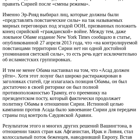
править Сирией после «смены режима».
Именно Эр-Рияд выбирал лиц, которые должны были
«представлять повстанческие силы» на так называемых
мирных переговорах под эгидой ООН, призванных положить
конец сирийской «гражданской» войне. Между тем, даже
лояльное Обаме издание New York Times сообщало в статье,
опубликованной 27 апреля 2013 года, что «на контролируемой
повстанцами территории Сирии нет ни одной достойной
упоминания светской силы», то есть речь идет исключительно
об исламистских группировках.
И тем не менее Обама настаивал на том, что «Асад должен
уйти». Хотя этот лозунг был широко растиражирован в
заголовках статей, где излагалась позиция Обамы, он был
достаточно в своей риторике он был полной
противоположностью Трампу, его преемнику на
президентском посту, который фактически продолжает
политику Обамы в отношении Сирии. Истинной целью
кампании против Асада было завоевание Сирии для передачи
страны под контроль Саудовской Аравии.
Результатом этого и многих других решений Вашингтона, в
отношении таких стран как Афганистан, Ирак и Ливия, стал
колоссальный поток беженцев, наводнивший Европу. Встав