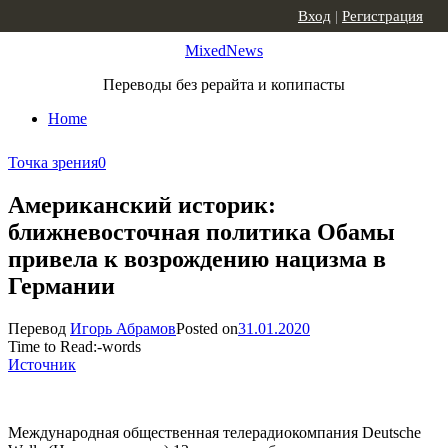
Skip to content
Вход
|
Регистрация
MixedNews
Переводы без рерайта и копипасты
Home
Точка зрения
0
Американский историк:
ближневосточная политика Обамы
привела к возрождению нацизма в
Германии
Перевод
Игорь Абрамов
Posted on
31.01.2020
Time to Read:
-
words
Источник
Международная общественная телерадиокомпания Deutsche