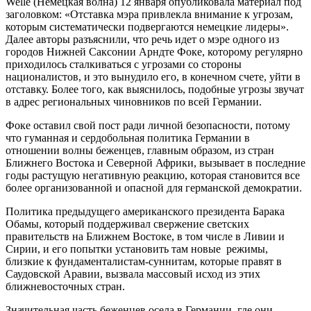
Welle (Немецкая волна) 12 января опубликовала материал под
заголовком: «Отставка мэра привлекла внимание к угрозам,
которым систематически подвергаются немецкие лидеры».
Далее авторы разъяснили, что речь идет о мэре одного из
городов Нижней Саксонии Арндте Фоке, которому регулярно
приходилось сталкиваться с угрозами со стороны
националистов, и это вынудило его, в конечном счете, уйти в
отставку. Более того, как выяснилось, подобные угрозы звучат
в адрес региональных чиновников по всей Германии.
Фоке оставил свой пост ради личной безопасности, потому
что гуманная и сердобольная политика Германии в
отношении волны беженцев, главным образом, из стран
Ближнего Востока и Северной Африки, вызывает в последние
годы растущую негативную реакцию, которая становится все
более организованной и опасной для германской демократии.
Политика предыдущего американского президента Барака
Обамы, который поддерживал свержение светских
правительств на Ближнем Востоке, в том числе в Ливии и
Сирии, и его попытки установить там новые режимы,
близкие к фундаменталистам-суннитам, которые правят в
Саудовской Аравии, вызвала массовый исход из этих
ближневосточных стран.
Значительная часть беженцев осела в Германии, где они