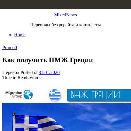
Skip to content
MixedNews
Переводы без рерайта и копипасты
Home
Promo
0
Как получить ПМЖ Греции
Перевод
Posted on
31.01.2020
Time to Read:
-
words