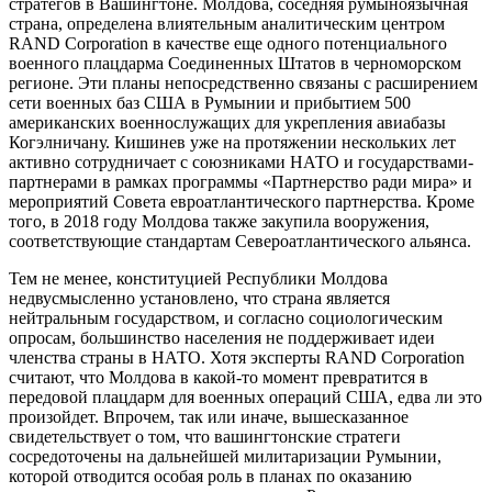
стратегов в Вашингтоне. Молдова, соседняя румыноязычная
страна, определена влиятельным аналитическим центром
RAND Corporation в качестве еще одного потенциального
военного плацдарма Соединенных Штатов в черноморском
регионе. Эти планы непосредственно связаны с расширением
сети военных баз США в Румынии и прибытием 500
американских военнослужащих для укрепления авиабазы
Когэлничану. Кишинев уже на протяжении нескольких лет
активно сотрудничает с союзниками НАТО и государствами-
партнерами в рамках программы «Партнерство ради мира» и
мероприятий Совета евроатлантического партнерства. Кроме
того, в 2018 году Молдова также закупила вооружения,
соответствующие стандартам Североатлантического альянса.
Тем не менее, конституцией Республики Молдова
недвусмысленно установлено, что страна является
нейтральным государством, и согласно социологическим
опросам, большинство населения не поддерживает идеи
членства страны в НАТО. Хотя эксперты RAND Corporation
считают, что Молдова в какой-то момент превратится в
передовой плацдарм для военных операций США, едва ли это
произойдет. Впрочем, так или иначе, вышесказанное
свидетельствует о том, что вашингтонские стратеги
сосредоточены на дальнейшей милитаризации Румынии,
которой отводится особая роль в планах по оказанию