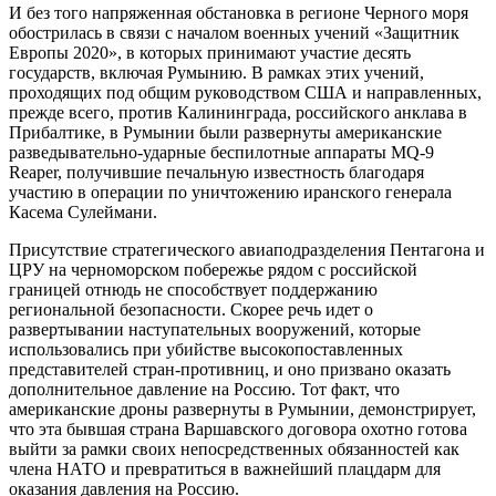
И без того напряженная обстановка в регионе Черного моря
обострилась в связи с началом военных учений «Защитник
Европы 2020», в которых принимают участие десять
государств, включая Румынию. В рамках этих учений,
проходящих под общим руководством США и направленных,
прежде всего, против Калининграда, российского анклава в
Прибалтике, в Румынии были развернуты американские
разведывательно-ударные беспилотные аппараты MQ-9
Reaper, получившие печальную известность благодаря
участию в операции по уничтожению иранского генерала
Касема Сулеймани.
Присутствие стратегического авиаподразделения Пентагона и
ЦРУ на черноморском побережье рядом с российской
границей отнюдь не способствует поддержанию
региональной безопасности. Скорее речь идет о
развертывании наступательных вооружений, которые
использовались при убийстве высокопоставленных
представителей стран-противниц, и оно призвано оказать
дополнительное давление на Россию. Тот факт, что
американские дроны развернуты в Румынии, демонстрирует,
что эта бывшая страна Варшавского договора охотно готова
выйти за рамки своих непосредственных обязанностей как
члена НАТО и превратиться в важнейший плацдарм для
оказания давления на Россию.