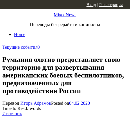
Skip to content
Вход
|
Регистрация
MixedNews
Переводы без рерайта и копипасты
Home
Текущие события
0
Румыния охотно предоставляет свою
территорию для развертывания
американских боевых беспилотников,
предназначенных для
противодействия России
Перевод
Игорь Абрамов
Posted on
04.02.2020
Time to Read:
-
words
Источник