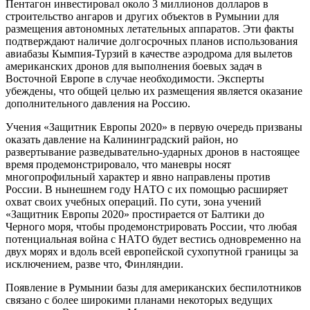
Пентагон инвестировал около 3 миллионов долларов в
строительство ангаров и других объектов в Румынии для
размещения автономных летательных аппаратов. Эти факты
подтверждают наличие долгосрочных планов использования
авиабазы Кымпия-Турзий в качестве аэродрома для вылетов
американских дронов для выполнения боевых задач в
Восточной Европе в случае необходимости. Эксперты
убеждены, что общей целью их размещения является оказание
дополнительного давления на Россию.
Учения «Защитник Европы 2020» в первую очередь призваны
оказать давление на Калининградский район, но
развертывание разведывательно-ударных дронов в настоящее
время продемонстрировало, что маневры носят
многопрофильный характер и явно направлены против
России. В нынешнем году НАТО с их помощью расширяет
охват своих учебных операций. По сути, зона учений
«Защитник Европы 2020» простирается от Балтики до
Черного моря, чтобы продемонстрировать России, что любая
потенциальная война с НАТО будет вестись одновременно на
двух морях и вдоль всей европейской сухопутной границы за
исключением, разве что, Финляндии.
Появление в Румынии базы для американских беспилотников
связано с более широкими планами некоторых ведущих