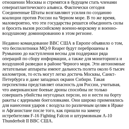
отношении Москвы и стремятся в будущем стать членами
североатлантического альянса. Фактически сегодня
Соединенные Штаты возглавляют усилия по созданию
коалиции против России на Черном море. В то же время,
маловероятно, что эти государства решатся объединить силы
и бросить вызов российскому военно-морскому и военно-
воздушному доминированию в этом регионе.
Недавно командование ВВС США в Европе объявило о том,
что беспилотники MQ-9 Reaper будут переброшены в
Румынию до наступления весны для поддержки ряда
операций по сбору информации, а также для мониторинга и
воздушной разведки в районе Черного моря. Эти автономные
летательные аппараты имеют дальность полета около 6 тысяч
километров, то есть могут легко достичь Москвы, Санкт-
Петербурга и даже западных окраин Сибири. Такая
перспектива представляет опасность для России, учитывая,
что американские боевые дроны способны не только
совершать убийства неугодных персон, но и нести на борту
ракеты с ядерными боеголовками. Они широко применялись
для нанесения ударов с воздуха по различным целям в Ираке
и Афганистане после того, как пришли на замену
истребителям F-16 Fighting Falcon и штурмовикам A-10
Thunderbolt II ВВС США.