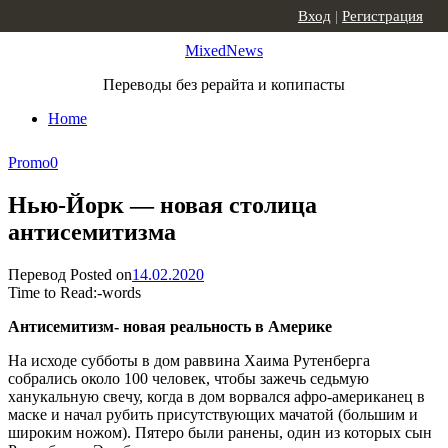
Skip to content
Вход
|
Регистрация
MixedNews
Переводы без рерайта и копипасты
Home
Promo
0
Нью-Йорк — новая столица
антисемитизма
Перевод
Posted on
14.02.2020
Time to Read:
-
words
Антисемитизм- новая реальность в Америке
На исходе субботы в дом раввина Хаима Рутенберга
собрались около 100 человек, чтобы зажечь седьмую
ханукальную свечу, когда в дом ворвался афро-американец в
маске и начал рубить присутствующих мачатой (большим и
широким ножом). Пятеро были ранены, один из которых сын