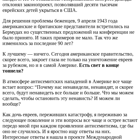
отклонял законопроект, позволявший десяти тысячам
еврейских детей укрыться в США.
Для решения проблемы беженцев, 9 апреля 1943 года
американские и британские представители встретились на
Бермудах но существенных предложений на конференции не
было принято. И таких примеров не мало. Так что же
изменилось за последние 90 лет?
К лучшему — ничего. Сегодня американское правительство,
скорее всего, закроет глаза не только на уничтожение евреев
за рубежом, но и в самой Америке.
Есть свет в конце
тоннеля?
В атмосфере антисемитских нападений в Америке все чаще
встает вопрос: “Почему нас ненавидели, ненавидят, и скорее
всего, будут ненавидеть все больше и больше. Что мы можем
сделать, чтобы остановить эту ненависть? И можем ли
вообще?
Как дочь евреев, переживших катастрофу, я переживаю за
следующее поколение и эти вопросы все чаще и острее встают
передо мной при каждом проявлении антисемитизма, где бы
оно не случилось. И я яростно ищу ответы на них.
Интересные ответы я нашла в проекте Международной