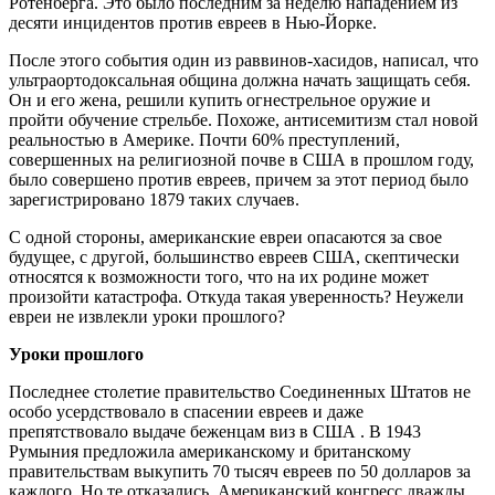
Ротенберга. Это было последним за неделю нападением из
десяти инцидентов против евреев в Нью-Йорке.
После этого события один из раввинов-хасидов, написал, что
ультраортодоксальная община должна начать защищать себя.
Он и его жена, решили купить огнестрельное оружие и
пройти обучение стрельбе. Похоже, антисемитизм стал новой
реальностью в Америке. Почти 60% преступлений,
совершенных на религиозной почве в США в прошлом году,
было совершено против евреев, причем за этот период было
зарегистрировано 1879 таких случаев.
С одной стороны, американские евреи опасаются за свое
будущее, с другой, большинство евреев США, скептически
относятся к возможности того, что на их родине может
произойти катастрофа. Откуда такая уверенность? Неужели
евреи не извлекли уроки прошлого?
Уроки прошлого
Последнее столетие правительство Соединенных Штатов не
особо усердствовало в спасении евреев и даже
препятствовало выдаче беженцам виз в США . В 1943
Румыния предложила американскому и британскому
правительствам выкупить 70 тысяч евреев по 50 долларов за
каждого. Но те отказались. Американский конгресс дважды