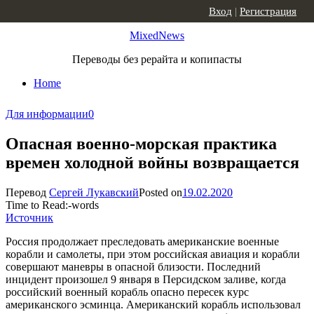
Skip to content
Вход
|
Регистрация
MixedNews
Переводы без рерайта и копипасты
Home
Для информации
0
Опасная военно-морская практика
времен холодной войны возвращается
Перевод
Сергей Лукавский
Posted on
19.02.2020
Time to Read:
-
words
Источник
Россия продолжает преследовать американские военные
корабли и самолеты, при этом российская авиация и корабли
совершают маневры в опасной близости. Последний
инцидент произошел 9 января в Персидском заливе, когда
российский военный корабль опасно пересек курс
американского эсминца. Американский корабль использовал