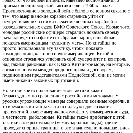
годах, то, что делали китайцы, навевало воспоминания о
приемах военно-морской тактики еще в 1960-х годах.
Противостояние в холодной войне было в основном связано с
тем, что американские корабли старались уйти от
осуществлявших за ними слежение военных кораблей и
разведывательных судов ВМФ Советского Союза. Кроме того,
молодые российские офицеры старались доказать своему
начальству, что на флоте есть бравые парни, способные
показать американцам «кузькину мать». Но китайцы не
просто использовали эту тактику, чтобы показать
командованию, как они гоняют американцев. Китай в
основном стремился утвердить свой суверенитет и контроль
над такими районами, как Южно-Китайское море, на которые,
согласно нормам международного права и договорам,
подписанным представителями Поднебесной, они не могли
иметь никаких законных притязаний.
Но китайское использование этой тактики кажется
безрассудным по сравнению с российскими методами. У
русских угрожающие маневры совершали военные корабли, в
то время как китайцы часто используют для создания
препятствий в море американскому флоту коммерческие суда,
в частности, рыболовные. Китайцы также прибегают к этой
тактике в открытом море (международные воды), где не
проходят спорные границы, и это значительно повышает риск