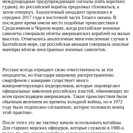
международные предупреждающие сигналы (пять коротких
гудков), но российский корабль продолжал сближаться, а
затем отвернул. Аналогичный инцидент произошел в
середине 2017 года в восточной части Тихого океана. В
последнее время имели место подобные происшествия в
Средиземном и Черном морях, когда российские военные
самолеты совершали облеты американских кораблей на малых
высотах. Отмечались аналогичные многочисленные случаи в
Балтийском море, где российская авиация совершала опасные
маневры вблизи иностранных военных самолетов.
Русские всегда отрицают свою ответственность за эти
инциденты, но благодаря широкому распространению
смартфонов с камерами существует много
компрометирующих видеороликов, которые опровергают
официальные заявления российских властей, обвиняющих во
всем происходящем американцев. Такие происшествия были
обычным явлением во времена холодной войны, но в 1972
году было подписано соглашение, которое положило конец
этой практике.
После этого эту же тактику начали использовать китайцы.
Для старших морских офицеров, которые служили в 1980-х