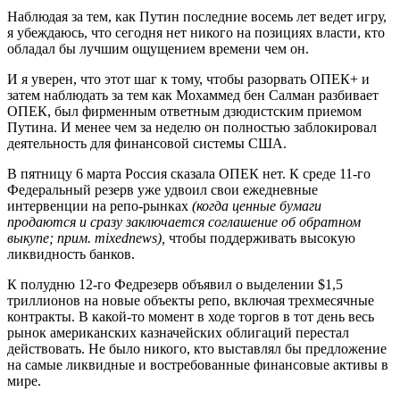
Наблюдая за тем, как Путин последние восемь лет ведет игру,
я убеждаюсь, что сегодня нет никого на позициях власти, кто
обладал бы лучшим ощущением времени чем он.
И я уверен, что этот шаг к тому, чтобы разорвать ОПЕК+ и
затем наблюдать за тем как Мохаммед бен Салман разбивает
ОПЕК, был фирменным ответным дзюдистским приемом
Путина. И менее чем за неделю он полностью заблокировал
деятельность для финансовой системы США.
В пятницу 6 марта Россия сказала ОПЕК нет. К среде 11-го
Федеральный резерв уже удвоил свои ежедневные
интервенции на репо-рынках
(когда ценные бумаги
продаются и сразу заключается соглашение об обратном
выкупе; прим. mixednews),
чтобы поддерживать высокую
ликвидность банков.
К полудню 12-го Федрезерв объявил о выделении $1,5
триллионов на новые объекты репо, включая трехмесячные
контракты. В какой-то момент в ходе торгов в тот день весь
рынок американских казначейских облигаций перестал
действовать. Не было никого, кто выставлял бы предложение
на самые ликвидные и востребованные финансовые активы в
мире.