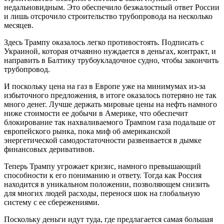
недальновидным. Это обеспечило безжалостный ответ России
и лишь отсрочило строительство трубопровода на несколько
месяцев.
Здесь Трампу оказалось легко противостоять. Подписать с
Украиной, которая отчаянно нуждается в деньгах, контракт, и
направить в Балтику трубоукладочное судно, чтобы закончить
трубопровод.
И поскольку цена на газ в Европе уже на минимумах из-за
избыточного предложения, в итоге оказалось потеряно не так
много денег. Лучше держать мировые цены на нефть намного
ниже стоимости ее добычи в Америке, что обеспечит
блокирование так нахваливаемого Трампом газа подальше от
европейского рынка, пока миф об американской
энергетической самодостаточности развеивается в дымке
финансовых деривативов.
Теперь Трампу угрожает кризис, намного превышающий
способности к его пониманию и ответу. Тогда как Россия
находится в уникальном положении, позволяющем снизить
для многих людей расходы, перенося шок на глобальную
систему с ее сбережениями.
Поскольку деньги идут туда, где предлагается самая большая