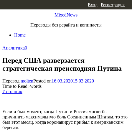
Skip to content
Вход
|
Регистрация
MixedNews
Переводы без рерайта и копипасты
Home
Аналитика
0
Перед США разверзается
стратегическая преисподняя Путина
Перевод
molten
Posted on
16.03.2020
15.03.2020
Time to Read:
-
words
Источник
Если и был момент, когда Путин и Россия могли бы
причинить максимальную боль Соединенным Штатам, то это
был этот месяц, когда коронавирус прибыл к американским
берегам.