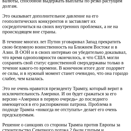
валюты, способной выдержать выплаты по резко растущим
долгам.
Это оказывает дополнительное давление на его
геополитических конкурентов и заставляет их
сосредоточиться на своих внутренних проблемах, а не на
происходящем вне страны.
В течение многих лет Путин уговаривал Запад прекратить
свою безумную воинственность на Ближнем Востоке и в
Азии. В ООН и в своих интервью он убедительно доказывал,
что время однополярности окончилось, и что США могли
сохранять свой статус единственной сверхдержавы только в
течение какого-то времени. В конечном итоге долг подорвет
ее силы, и в нужный момент станет очевидно, что она гораздо
слабее, чем казалась.
Это не очень нравится президенту Трампу, который верит в
исключительность Америки. И он будет сражаться за его
версию «Америки в первую очередь» до последнего
имеющегося в его распоряжении патрона. Проблема в
подходе Трампа «никогда не отступать» делает его очень
предсказуемым.
Решение о санкциях со стороны Трампа против Европы за
строительство Северного потока 2 были глупым и