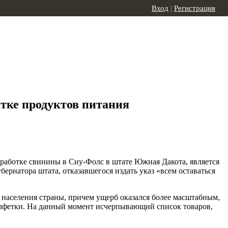
Вход
|
Регистрация
отке продуктов питания
работке свинины в Сиу-Фолс в штате Южная Дакота, является
ернатора штата, отказавшегося издать указ «всем оставаться
я населения страны, причем ущерб оказался более масштабным,
салфетки. На данный момент исчерпывающий список товаров,