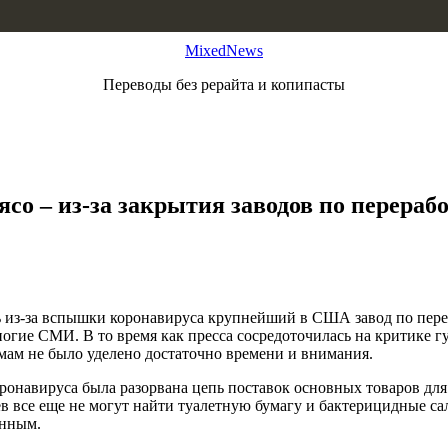
MixedNews
Переводы без рерайта и копипасты
о – из-за закрытия заводов по перераб
ь из-за вспышки коронавируса крупнейший в США завод по пере
гие СМИ. В то время как пресса сосредоточилась на критике губ
мам не было уделено достаточно времени и внимания.
оронавируса была разорвана цепь поставок основных товаров дл
ев все еще не могут найти туалетную бумагу и бактерицидные 
инным.