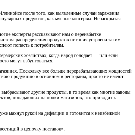
 Иллинойсе после того, как выявленные случаи заражения
популярных продуктов, как мясные консервы. Нераскрытая
многие эксперты рассказывают нам о переизбытке
 система распределения продуктов питания устроена таким
успеют попасть к потребителям.
ермерских хозяйствах, когда народ голодает — или если
сто могут взбунтоваться.
магазинах. Поскольку все больше перерабатывающих мощностей
 свою продукцию в основном в рестораны, просто не имеют
 выбрасывают другие продукты, в то время как многие заводы
уктов, попадающих на полки магазинов, что приводит к
н уже махнул рукой на дефляции и готовится к неизбежной
вестиций в цепочку поставок».