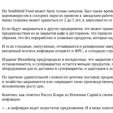
Но Smithfield Food может быть только началом. Был также вре
коронавирусом в соседних округах привели к заводским рабоч
банка тушенки может храниться от 2 до 5 лет, в зависимости о
Если будут закрываться и другие предприятия, это может прив
продовольствия из-за закрытия кафе и ресторанов, что привел
образом, что без переработки и упаковки продукты, которые над
И если голодные, напуганные, отчаявшиеся и разъяренные амер
внезапный всплеск инфляции потрясет и ФРС, и голодную стра
Издание Bloomberg предупредило в воскресенье, что закрыти
останавливается, в супермаркетах остается меньше продуктов
оборудования для ее доставки в супермаркеты, и адаптация к н
По причине удивительной сложности цепочек поставок продово
и хозяйства закрываются или сокращают свою производственну
мгновенному росту цен.
Конечно, как отметил Рассел Кларк из Horseman Capital в свое
инфляции:
«…к инфляции ведет недостаток предложения. И я вижу повсем