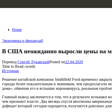
Skip to content
Home
Экономика и финансы
0
В США неожиданно выросли цены на мяс
Перевод
Сергей Лукавский
Posted on
22.04.2020
Time to Read:
-
words
Источник
Решение китайской компании Smithfield Food временно закрыт
гораздо более показательным и значимым, чем предполагали мно
дома», обвинив его в вспышке коронавируса, реальным пробле
Главный вывод заключается в том, что в результате вспышки к
чем признают власти. Два месяца спустя миллионы американц
дефицит который сегодня ощущается, получается довольно дл