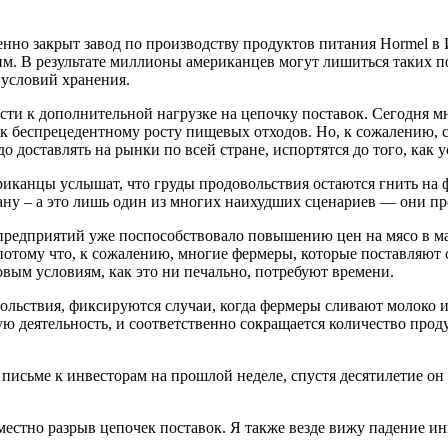
менно закрыт завод по производству продуктов питания Hormel в
им. В результате миллионы американцев могут лишиться таких 
т условий хранения.
ести к дополнительной нагрузке на цепочку поставок. Сегодня 
о к беспрецедентному росту пищевых отходов. Но, к сожалению,
о доставлять на рынки по всей стране, испортятся до того, как 
иканцы услышат, что груды продовольствия остаются гнить на ф
ну – а это лишь один из многих наихудших сценариев — они про
я предприятий уже поспособствовало повышению цен на мясо в 
, потому что, к сожалению, многие фермеры, которые поставляют
овым условиям, как это ни печально, потребуют времени.
льствия, фиксируются случаи, когда фермеры сливают молоко и
ю деятельность, и соответственно сокращается количество прод
м письме к инвесторам на прошлой неделе, спустя десятилетие о
естно разрыв цепочек поставок. Я также везде вижу падение ин