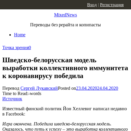
Skip to content
Вход
|
Регистрация
MixedNews
Переводы без рерайта и копипасты
Home
Точка зрения
0
Шведско-белорусская модель
выработки коллективного иммунитета
к коронавирусу победила
Перевод
Сергей Лукавский
Posted on
23.04.2020
24.04.2020
Time to Read:
-
words
Источник
Известный финский политик Йон Хеллевиг написал недавно
в Facebook:
Игра окончена. Победила шведско-белорусская модель.
Оказалось, что путь к успеху – это выработка коллективного