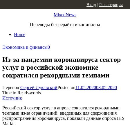
Skip to content
Вход
|
Регистрация
MixedNews
Переводы без рерайта и копипасты
Home
Экономика и финансы
0
Из-за пандемии коронавируса сектор
услуг в российской экономике
сократился рекордными темпами
Перевод
Сергей Лукавский
Posted on
11.05.2020
08.05.2020
Time to Read:
-
words
Источник
Российский сектор услуг в апреле сократился рекордными
темпами из-за ограничений, введенных для сдерживания
распространения коронавируса, показали данные опроса IHS
Markit.