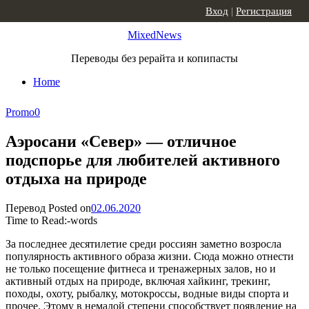
Skip to content
Вход
|
Регистрация
MixedNews
Переводы без рерайта и копипасты
Home
Promo
0
Аэросани «Север» — отличное
подспорье для любителей активного
отдыха на природе
Перевод
Posted on
02.06.2020
Time to Read:
-
words
За последнее десятилетие среди россиян заметно возросла
популярность активного образа жизни. Сюда можно отнести
не только посещение фитнеса и тренажерных залов, но и
активный отдых на природе, включая хайкинг, трекинг,
походы, охоту, рыбалку, мотокроссы, водные виды спорта и
прочее. Этому в немалой степени способствует появление на