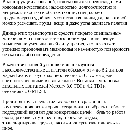
В конструкции аэросаней, отличающихся превосходными
ходовыми качествами, надежностью, долговечностью и
неприхотливостью в обслуживании, специально
предусмотрена удобная вместительная площадка, на которой
можно размещать грузы, вещи и даже устанавливать палатки.
Днище этих транспортных средств покрыто специальным
материалом из износостойкого полимера в виде чешуи,
значительно уменьшающей силу трения, что позволяет
успешно преодолевать мелководья и каменистую поверхность
без каких-либо повреждений.
В качестве силовой установки используются
высококачественные двигатели объемом от 4 до 6,2 литров
марки Lexus и Toyota мощностью до 530 л.с., которые
считаются лучшими в своем классе. Возможна установка
дизельных двигателей Mercury 3.0 TDI и 4,2 TDI и
бензиновых GM LS3.
Производитель предлагает аэролодки в различных
комплектациях, из которых всегда можно выбрать наиболее
подходящий вариант для конкретных целей – будь то работа,
охота, рыбалка, путешествия, прогулки, отдых,
транспортировка грузов, пассажироперевозки или что-то
иное.