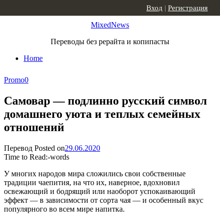
Skip to content
Вход
|
Регистрация
MixedNews
Переводы без рерайта и копипасты
Home
Promo
0
Самовар — подлинно русский символ
домашнего уюта и теплых семейных
отношений
Перевод
Posted on
29.06.2020
Time to Read:
-
words
У многих народов мира сложились свои собственные
традиции чаепития, на что их, наверное, вдохновил
освежающий и бодрящий или наоборот успокаивающий
эффект — в зависимости от сорта чая — и особенный вкус
популярного во всем мире напитка.