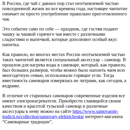
В России, где чай с давних пор стал неотъемлемой частью
повседневной жизни во все времена года, настоящее чаепитие
означает не просто употребление правильно приготовленного
чая.
Это событие само по себе — праздник, где гостям подают
чашку за чашкой горячего чая вместе с различными
сладостями и выпечкой, которые дополняют особый вкус
напитка.
Как правило, во многих местах России неотъемлемой частью
таких чаепитий является специальный аксессуар – самовар. В
прошлом для нагрева воды в самоваре, который, как правило,
был больших размеров, чтобы можно было напоить чаем всю
многодетную семью, использовали горящие угли. Тогда
вместимость самоваров измерялась не литрами, как сегодня, а
ведрами.
В отличие от старинных самоваров современные изделия все
имеют электронагреватели. Приобрести славящийся своим
качеством и красотой тульский самовар и различные
аксессуары к нему можно на сайте
https://www.samovarnie-
tradicii.ru/collection/samovary-elektricheskie
интернет-магазина
“Самоварные традиции”.