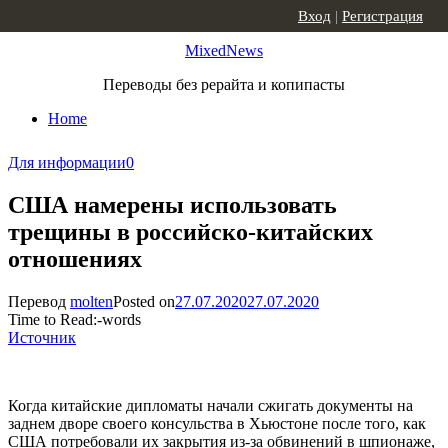
Skip to content
Вход
|
Регистрация
MixedNews
Переводы без рерайта и копипасты
Home
Для информации
0
США намерены использовать
трещины в российско-китайских
отношениях
Перевод
molten
Posted on
27.07.2020
27.07.2020
Time to Read:
-
words
Источник
Когда китайские дипломаты начали сжигать документы на
заднем дворе своего консульства в Хьюстоне после того, как
США потребовали их закрытия из-за обвинений в шпионаже,