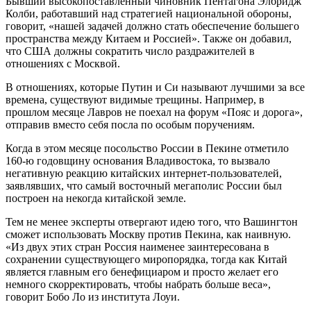
Бывший высокопоставленный чиновник Пентагона Элбридж
Колби, работавший над стратегией национальной обороны,
говорит, «нашей задачей должно стать обеспечение большего
пространства между Китаем и Россией». Также он добавил,
что США должны сократить число раздражителей в
отношениях с Москвой.
В отношениях, которые Путин и Си называют лучшими за все
времена, существуют видимые трещины. Например, в
прошлом месяце Лавров не поехал на форум «Пояс и дорога»,
отправив вместо себя посла по особым поручениям.
Когда в этом месяце посольство России в Пекине отметило
160-ю годовщину основания Владивостока, то вызвало
негативную реакцию китайских интернет-пользователей,
заявлявших, что самый восточный мегаполис России был
построен на некогда китайской земле.
Тем не менее эксперты отвергают идею того, что Вашингтон
сможет использовать Москву против Пекина, как наивную.
«Из двух этих стран Россия наименее заинтересована в
сохранении существующего миропорядка, тогда как Китай
является главным его бенефициаром и просто желает его
немного скорректировать, чтобы набрать больше веса»,
говорит Бобо Ло из института Лоуи.