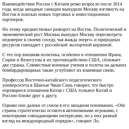
Взаимодействие России с Китаем резко возросло после 2014
года, когда западные санкции вынудили Москву взглянуть на
Восток в поисках новых торговых и инвестиционных
партнеров.
Но этому предшествовал разворот на Восток. Политический и
экономический рост Москвы вынудил Москву пересмотреть
недоверие к своему соседу, чья жажда энерго- и природных
ресурсов совпадает с российской экспортной корзиной.
С тех пор внешняя политика, особенно в отношении Ирана,
Сирии и Венесуэлы в их противодействии США, сближает
две страны. Совместные военные учения и полеты на дальних
бомбардировщиках также углубляют их взаимные связи.
Профессор Восточно-китайского педагогического
университета в Шанхае Чжан Синь говорит, что быстро
портящиеся отношения Китая с США толкают Китай и
Россию ближе друг к другу.
Однако они далеки от союза в его западном понимании. «Обе
страны стратегически остаются автономными игроками, с
некоторыми совпадающими интересами, но у них разный
взгляд на международный порядок», говорит Ло.