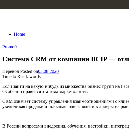
Skip to content
Home
Promo
0
Система CRM от компании BCIP — отли
Перевод
Posted on
03.08.2020
Time to Read:
-
words
Если зайти на какую-нибудь из множества бизнес-групп на Fa
Особенно нравится эта тема маркетологам.
CRM означает систему управления взаимоотношениями с клие
увеличивая продажи и повышая шансы выйти в лидеры на рынк
В России вопросами внедрения, обучения, настройки, интегра