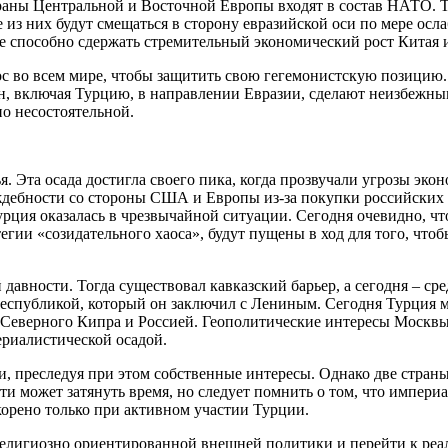
траны Центральной и Восточной Европы входят в состав НАТО. Тр
из них будут смещаться в сторону евразийской оси по мере ос
не способно сдержать стремительный экономический рост Китая 
аос во всем мире, чтобы защитить свою гегемонистскую позици
, включая Турцию, в направлении Евразии, сделают неизбежным
о несостоятельной.
я. Эта осада достигла своего пика, когда прозвучали угрозы эк
ждебности со стороны США и Европы из-за покупки российских 
рция оказалась в чрезвычайной ситуации. Сегодня очевидно, ч
гии «созидательного хаоса», будут пущены в ход для того, чтоб
давности. Тогда существовал кавказский барьер, а сегодня – ср
республикой, который он заключил с Лениным. Сегодня Турция 
 Северного Кипра и Россией. Геополитические интересы Москвы
периалистической осадой.
, преследуя при этом собственные интересы. Однако две страны
 может затянуть время, но следует помнить о том, что империа
орено только при активном участии Турции.
й религиозно ориентированной внешней политики и перейти к р