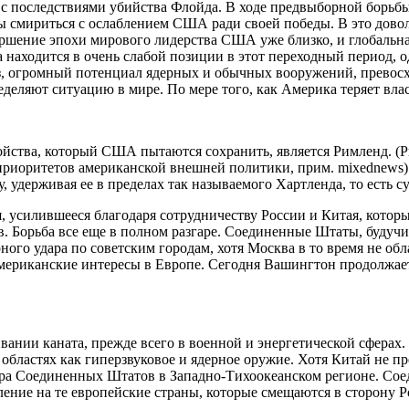
с последствиями убийства Флойда. В ходе предвыборной борьбы 
ы смириться с ослаблением США ради своей победы. В это доволь
ершение эпохи мирового лидерства США уже близко, и глобальна
аходится в очень слабой позиции в этот переходный период, о
аз, огромный потенциал ядерных и обычных вооружений, превос
еляют ситуацию в мире. По мере того, как Америка теряет власт
ойства, который США пытаются сохранить, является Римленд. (
приоритетов американской внешней политики, прим. mixednews). 
, удерживая ее в пределах так называемого Хартленда, то есть 
, усилившееся благодаря сотрудничеству России и Китая, котор
 Борьба все еще в полном разгаре. Соединенные Штаты, будуч
ого удара по советским городам, хотя Москва в то время не обл
мериканские интересы в Европе. Сегодня Вашингтон продолжает 
вании каната, прежде всего в военной и энергетической сферах
областях как гиперзвуковое и ядерное оружие. Хотя Китай не п
евра Соединенных Штатов в Западно-Тихоокеанском регионе. С
ение на те европейские страны, которые смещаются в сторону Р