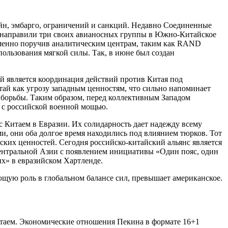
ойн, эмбарго, ограничений и санкций. Недавно Соединенные
 направили три своих авианосных группы в Южно-Китайское
ременно поручив аналитическим центрам, таким как RAND
пользования мягкой силы. Так, в июне был создан
ей является координация действий против Китая под
тай как угрозу западным ценностям, что сильно напоминает
 борьбы. Таким образом, перед коллективным Западом
и с российской военной мощью.
с Китаем в Евразии. Их солидарность дает надежду всему
и, они оба долгое время находились под влиянием тюрков. Тот
ких ценностей. Сегодня российско-китайский альянс является
Центральной Азии с появлением инициативы «Один пояс, один
х» в евразийском Хартленде.
ающую роль в глобальном балансе сил, превышает американское.
Китаем. Экономические отношения Пекина в формате 16+1