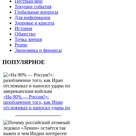
Пёстрый мир
Текущие события
Глобальные вопросы
Для информации
Здоровье и красота
История
Общество
Точка зрения
Promo
Экономика и финансы
ПОПУЛЯРНОЕ
«На 90% — Россия?»:
разоблачение того, как Иран
отслеживал и наносил удары по
американским войскам