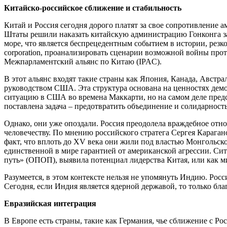
Китайско-российское сближение и стабильность
Китай и Россия сегодня дорого платят за свое сопротивление
Штаты решили наказать китайскую администрацию Гонконга з
море, что является беспрецедентным событием в истории, ре
corporation, проанализировать сценарии возможной войны прот
Межпарламентский альянс по Китаю (IPAC).
В этот альянс входят такие страны как Япония, Канада, Австр
руководством США. Эта структура основана на ценностях демо
ситуацию в США во времена Маккарти, но на самом деле предс
поставлена задача – предотвратить объединение и солидарнос
Однако, они уже опоздали. Россия преодолела враждебное отн
человечеству. По мнению российского стратега Сергея Караган
факт, что вплоть до XV века они жили под властью Монгольск
единственной в мире гарантией от американской агрессии. С
путь» (ОПОП), выявила потенциал лидерства Китая, или как м
Разумеется, в этом контексте нельзя не упомянуть Индию. Рос
Сегодня, если Индия является ядерной державой, то только бла
Евразийская интеграция
В Европе есть страны, такие как Германия, чье сближение с 