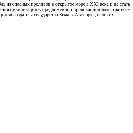
ь из опасных проливов в открытое море в XXI веке и не стать
вения цивилизаций», предложенной провокационным стратегом
ципов создателя государства Кемаля Ататюрка, великих