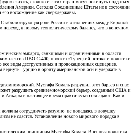
удно сказать, сколько из этих стран могут покинуть поддаться
лабления Америки. Сегодня Соединенные Штаты не в состоянии
и его восхождение как сверхдержавы.
ю. Стабилизирующая роль России в отношениях между Европой
 переход к новому геополитическому балансу, что в конечном
ономическим эмбарго, санкциями и ограничениями в области
комплексов ПВО С-400, проекта «Турецкий поток» и политики
то все виды деструктивных и провокационных сценариев,
ы вернуть Турцию в орбиту американской оси и удержать в
едиземноморский. Мустафа Кемаль разрушил этот барьер и спас
может разрушить средиземноморский барьер, созданный США и
 и Анкары в настоящее время практически совпадают. Как и
 должны сотрудничать разумно, не попадаясь в ловушку
лизм не сдастся. Установление нового мирового порядка в
еалистическим принципам Мустафы Кемаля. Внешняя политика