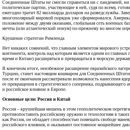
Соединенные Штаты не смогли справиться ни с пандемией, ни 
политические партии, участвующие в ней, судя по всему, готов
ежегодно тратит 82 миллиарда долларов на разведслужбы. Зав
многополярный мировой порядок уже сформировался. Америка н
положение между двумя океанами, глобальная сеть военных б
мечты (или атлантический опиум) по-прежнему во многом опред
Крушение стратегии Римленда
Нет никаких сомнений, что главным элементом мирового устр
континента, контроль над которым является одним из главных 
время и Китаю) расширяться и превращаться в морскую державу
В конечном итоге, неизбежное расширение евразийского лагеря
Турцию, станет настоящим кошмаром для Соединенных Штатов.
после ее окончания рассматривали возможность нанесения ядерн
ее превращения в стратегического соперника, подрывающего а
и российское влияние в Европе.
Основные цели: Россия и Китай
Россия – крупнейшая мишень в этом геополитическом перетяги
противопоставить российскому оружию и технологиям в таких 
как Россия, он обладает способностью помешать свободе ман
российского влияния, и оказывают постоянное мощнейшее давл