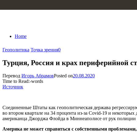
Skip to content
Home
Геополитика
Точка зрения
0
Турция, Россия и крах периферийной 
Перевод
Игорь Абрамов
Posted on
20.08.2020
Time to Read:
-
words
Источник
Соединенные Штаты как геополитическая держава регрессируют
во втором квартале на 34 процента из-за Covid-19 и некоторы
американца Джорджа Флойда в Миннеаполисе от рук полиции 2
Америка не может справиться с собственными проблемами, 