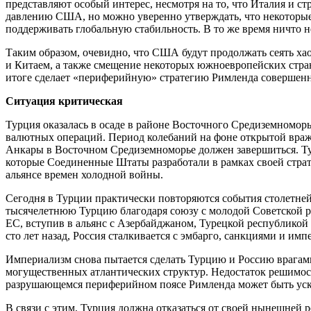
представляют особый интерес, несмотря на то, что Италия и с
давлению США, но можно уверенно утверждать, что некоторые 
поддерживать глобальную стабильность. В то же время ничто 
Таким образом, очевидно, что США будут продолжать сеять х
и Китаем, а также смещение некоторых южноевропейских стран
итоге сделает «периферийную» стратегию Римленда совершенн
Ситуация критическая
Турция оказалась в осаде в районе Восточного Средиземноморь
валютных операций. Период колебаний на фоне открытой вра
Анкары в Восточном Средиземноморье должен завершиться. Ту
которые Соединенные Штаты разработали в рамках своей страте
альянсе времен холодной войны.
Сегодня в Турции практически повторяются события столетней 
тысячелетнюю Турцию благодаря союзу с молодой Советской 
ЕС, вступив в альянс с Азербайджаном, Турецкой республикой
сто лет назад, Россия сталкивается с эмбарго, санкциями и им
Империализм снова пытается сделать Турцию и Россию врагами
могущественных атлантических структур. Недостаток решимости
разрушающемся периферийном поясе Римленда может быть уск
В связи с этим, Турция должна отказаться от своей нынешне