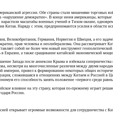
 американской агрессии. Обе страны стали мишенями торговых в
а «нарушение демократии». В конце июня американцы, которые
зко нарастили масштабы военных учений в Тихом океане, однов
ив Китая. Наряду с этим, предпринимаются усилия в области ис
алия, Великобритания, Германия, Норвегия и Швеция, а его задач
кратии, прав человека и неолиберализма. Она рассматривает Ки
тавляет собой не более чем новый инструмент геополитической
ть в Евразии, а также сращивание китайской экономической мощ
ошение Запада после аннексии Крыма и избежала соперничества 
ова, несмотря на многочисленные различия между двумя народам
ой империи, привел к формированию некоторых общих историчес
итуация, сложившаяся в отношениях между Китаем и Россией в 
инимум его способность занять положение «первого среди равны
сийское влияние на эту страну, которая по-прежнему играет реш
годаря России.
Россией открывает огромные возможности для сотрудничества с 