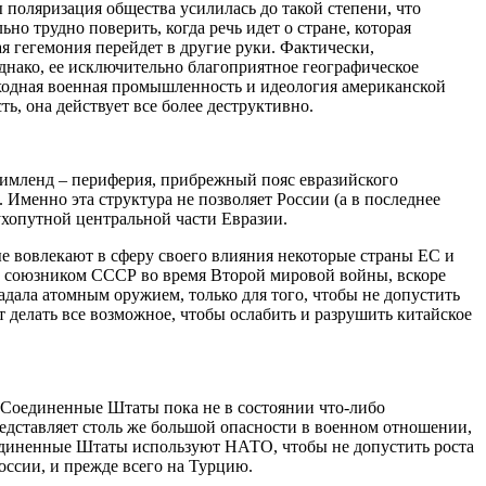
поляризация общества усилилась до такой степени, что
но трудно поверить, когда речь идет о стране, которая
я гегемония перейдет в другие руки. Фактически,
днако, ее исключительно благоприятное географическое
ходная военная промышленность и идеология американской
ь, она действует все более деструктивно.
Римленд – периферия, прибрежный пояс евразийского
Именно эта структура не позволяет России (а в последнее
сухопутной центральной части Евразии.
ые вовлекают в сферу своего влияния некоторые страны ЕС и
и союзником СССР во время Второй мировой войны, вскоре
адала атомным оружием, только для того, чтобы не допустить
делать все возможное, чтобы ослабить и разрушить китайское
. Соединенные Штаты пока не в состоянии что-либо
редставляет столь же большой опасности в военном отношении,
оединенные Штаты используют НАТО, чтобы не допустить роста
оссии, и прежде всего на Турцию.