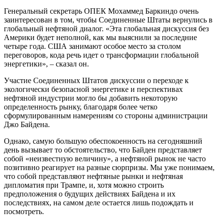
Генеральный секретарь ОПЕК Мохаммед Баркиндо очень
заинтересован в том, чтобы Соединенные Штаты вернулись в
глобальный нефтяной диалог. «Эта глобальная дискуссия без
Америки будет неполной, как мы выяснили за последние
четыре года. США занимают особое место за столом
переговоров, кода речь идет о трансформации глобальной
энергетики», – сказал он.
Участие Соединенных Штатов дискуссии о переходе к
экологически безопасной энергетике и перспективах
нефтяной индустрии могло бы добавить некоторую
определенность рынку, благодаря более четко
сформулированным намерениям со стороны администрации
Джо Байдена.
Однако, самую большую обеспокоенность на сегодняшний
день вызывает то обстоятельство, что Байден представляет
собой «неизвестную величину», а нефтяной рынок не часто
позитивно реагирует на разные сюрпризы. Мы уже понимаем,
что собой представляют нефтяные рынки и нефтяная
дипломатия при Трампе, и, хотя можно строить
предположения о будущих действиях Байдена и их
последствиях, на самом деле остается лишь подождать и
посмотреть.