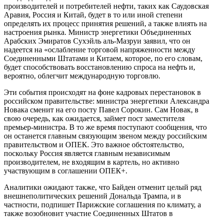
производителей и потребителей нефти, таких как Саудовская
Аравия, Россия и Китай, будет в то или иной степени
определять их процесс принятия решений, а также влиять на
настроения рынка. Министр энергетики Объединенных
Арабских Эмиратов Сухэйль аль-Мазруи заявил, что он
надеется на «ослабление торговой напряженности между
Соединенными Штатами и Китаем, которое, по его словам,
будет способствовать восстановлению спроса на нефть и,
вероятно, облегчит международную торговлю.
Эти события происходят на фоне кадровых перестановок в
российском правительстве: министра энергетики Александра
Новака сменит на его посту Павел Сорокин. Сам Новак, в
свою очередь, как ожидается, займет пост заместителя
премьер-министра. В то же время поступают сообщения, что
он останется главным связующим звеном между российским
правительством и ОПЕК. Это важное обстоятельство,
поскольку Россия является главным независимым
производителем, не входящим в картель, но активно
участвующим в соглашении ОПЕК+.
Аналитики ожидают также, что Байден отменит целый ряд
внешнеполитических решений Дональда Трампа, и в
частности, подпишет Парижские соглашения по климату, а
также возобновит участие Соединенных Штатов в