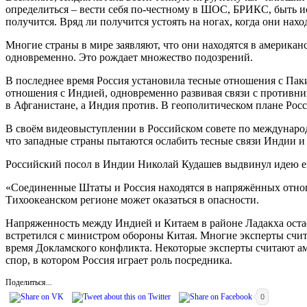
определиться – вести себя по-честному в ШОС, БРИКС, быть ис
получится. Вряд ли получится устоять на ногах, когда они нах
Многие страны в мире заявляют, что они находятся в американс
одновременно. Это рождает множество подозрений.
В последнее время Россия установила тесные отношения с Пак
отношения с Индией, одновременно развивая связи с противни
в Афганистане, а Индия против. В геополитическом плане Росс
В своём видеовыступлении в Российском совете по международ
что западные страны пытаются ослабить тесные связи Индии и
Российский посол в Индии Николай Кудашев выдвинул идею евр
«Соединенные Штаты и Россия находятся в напряжённых отн
Тихоокеанском регионе может оказаться в опасности.
Напряженность между Индией и Китаем в районе Ладакха остае
встретился с министром обороны Китая.
Многие эксперты счит
время Докламского конфликта.
Некоторые эксперты считают а
спор, в котором Россия играет роль посредника.
Поделиться...
0