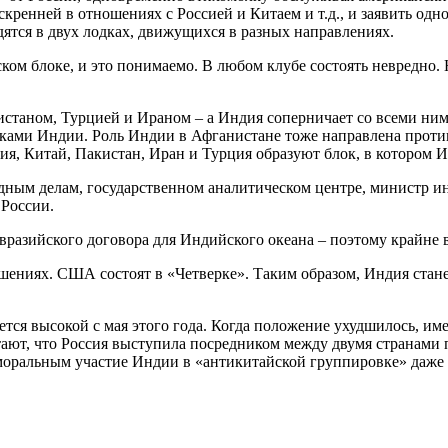
кренней в отношениях с Россией и Китаем и т.д., и заявить одн
одятся в двух лодках, движущихся в разных направлениях.
ком блоке, и это понимаемо. В любом клубе состоять невредно. 
истаном, Турцией и Ираном – а Индия соперничает со всеми ним
ками Индии. Роль Индии в Афганистане тоже направлена против
ия, Китай, Пакистан, Иран и Турция образуют блок, в котором И
ным делам, государственном аналитическом центре, министр ино
 России.
азийского договора для Индийского океана – поэтому крайне ва
ошениях.
США состоят в «Четверке».
Таким образом, Индия стане
тся высокой с мая этого года.
Когда положение ухудшилось, им
ают, что Россия выступила посредником между двумя странами 
моральным участие Индии в «антикитайской группировке» даже