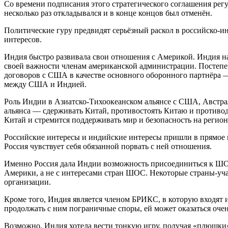
Со времени подписания этого стратегического соглашения рег
несколько раз откладывался и в конце концов был отменён.
Политические гуру предвидят серьёзный раскол в российско-
интересов.
Индия быстро развивала свои отношения с Америкой. Индия на
своей важности членам американской администрации. Постепе
договоров с США в качестве основного оборонного партнёра —
между США и Индией.
Роль Индии в Азиатско-Тихоокеанском альянсе с США, Австра
альянса — сдерживать Китай, противостоять Китаю и противод
Китай и стремится поддерживать мир и безопасность на регион
Российские интересы и индийские интересы пришли в прямое п
Россия чувствует себя обязанной порвать с ней отношения.
Именно Россия дала Индии возможность присоединиться к ШО
Америки, а не с интересами стран ШОС. Некоторые страны-уч
организации.
Кроме того, Индия является членом БРИКС, в которую входят и
продолжать с ним пограничные споры, ей может оказаться очен
Возможно, Индия хотела вести тонкую игру, получая «плюшки»