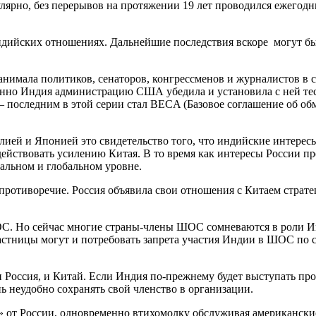
улярно, без перерывов на протяжении 19 лет проводился ежегод
индийских отношениях. Дальнейшие последствия вскоре могут б
нимала политиков, сенаторов, конгрессменов и журналистов в 
нно Индия администрацию США убедила и установила с ней тес
 последним в этой серии стал BECA (Базовое соглашение об обм
лией и Японией это свидетельство того, что индийские интере
ействовать усилению Китая. В то время как интересы России п
альном и глобальном уровне.
ротиворечие. Россия объявила свои отношения с Китаем стратег
С. Но сейчас многие страны-члены ШОС сомневаются в роли Ин
астницы могут и потребовать запрета участия Индии в ШОС по 
 Россия, и Китай. Если Индия по-прежнему будет выступать прот
ь неудобно сохранять свой членство в организации.
 от России, одновременно втихомолку обслуживая американские