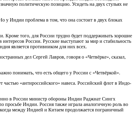
означную политическую позицию. Усидеть на двух стульях не
Но у Индии проблема в том, что она состоит в двух блоках
и. Кроме того, для России трудно будет поддерживать хорошие
 интересов России. Русские выступают за мир и стабильность
ндия является противником для них всех.
странных дел Сергей Лавров, говоря о «Четвёрке», сказал,
жно понимать, что есть общего у России с «Четвёркой».
т частью «антироссийского» навеса.
Российский флот в Индо-
енно в России министр обороны Индии Раджнат Сингх
по просьбе Индии.
Россия также играла аналогичную роль во
 когда между Индией и Китаем продолжается пограничный