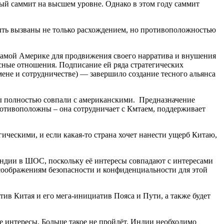
ный саммит на высшем уровне. Однако в этом году саммит
ыть вызваны не только расхождением, но противоположностью
самой Америке для продвижения своего нарратива и внушения
ные отношения. Подписание ей ряда стратегических
ене и сотрудничестве) — завершило создание тесного альянса
сы полностью совпали с американскими. Предназначение
ротивоположны – она сотрудничает с Кмтаем, поддерживает
ическими, и если какая-то страна хочет нанести ущерб Китаю,
дии в ШОС, поскольку её интересы совпадают с интересами
соображениям безопасности и конфиденциальности для этой
ив Китая и его мега-инициатив Пояса и Пути, а также будет
 интересы. Больше такое не пройдёт. Индии необходимо