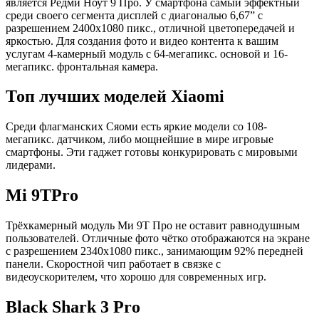
является Редми Ноут 9 Про. У смартфона самый эффектный
среди своего сегмента дисплей с диагональю 6,67” с
разрешением 2400х1080 пикс., отличной цветопередачей и
яркостью. Для создания фото и видео контента к вашим
услугам 4-камерный модуль с 64-мегапикс. основой и 16-
мегапикс. фронтальная камера.
Топ лучших моделей Xiaomi
Среди флагманских Сяоми есть яркие модели со 108-
мегапикс. датчиком, либо мощнейшие в мире игровые
смартфоны. Эти гаджет готовы конкурировать с мировыми
лидерами.
Mi 9TPro
Трёхкамерный модуль Ми 9Т Про не оставит равнодушным
пользователей. Отличные фото чётко отображаются на экране
с разрешением 2340х1080 пикс., занимающим 92% передней
панели. Скоростной чип работает в связке с
видеоускорителем, что хорошо для современных игр.
Black Shark 3 Pro