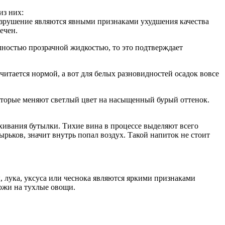
из них:
разрушение являются явными признаками ухудшения качества
ечен.
лностью прозрачной жидкостью, то это подтверждает
итается нормой, а вот для белых разновидностей осадок вовсе
которые меняют светлый цвет на насыщенный бурый оттенок.
хивания бутылки. Тихие вина в процессе выделяют всего
рьков, значит внутрь попал воздух. Такой напиток не стоит
, лука, уксуса или чеснока являются яркими признаками
ожи на тухлые овощи.