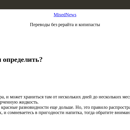
MixedNews
Переводы без рерайта и копипасты
м определить?
а, и может храниться там от нескольких дней до нескольких ме
орченную жидкость.
а красные разновидности еще дольше. Но, это правило распростран
, и сомневаетесь в пригодности напитка, тогда обратите вниман