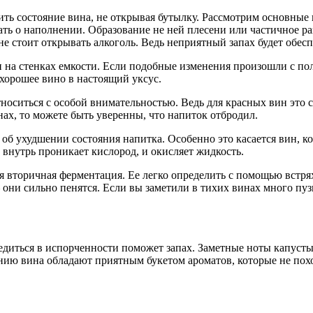
ть состояние вина, не открывая бутылку. Рассмотрим основные 
зать о наполнении. Образование не ней плесени или частичное 
не стоит открывать алкоголь. Ведь неприятный запах будет обесп
 на стенках емкости. Если подобные изменения произошли с по
хорошее вино в настоящий уксус.
оситься с особой внимательностью. Ведь для красных вин это сч
нах, то можете быть уверенны, что напиток отбродил.
 об ухудшении состояния напитка. Особенно это касается вин, 
внутрь проникает кислород, и окисляет жидкость.
я вторичная ферментация. Ее легко определить с помощью встря
 они сильно пенятся. Если вы заметили в тихих винах много пузы
едиться в испорченности поможет запах. Заметные ноты капусты
нию вина обладают приятным букетом ароматов, которые не пох