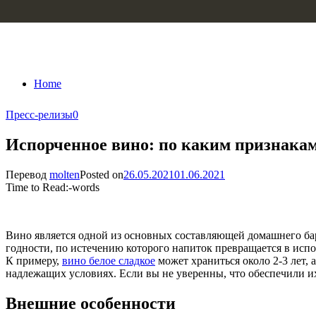
Skip to content
Home
Пресс-релизы
0
Испорченное вино: по каким признака
Перевод
molten
Posted on
26.05.2021
01.06.2021
Time to Read:
-
words
Вино является одной из основных составляющей домашнего бар
годности, по истечению которого напиток превращается в исп
К примеру,
вино белое сладкое
может храниться около 2-3 лет, 
надлежащих условиях. Если вы не уверенны, что обеспечили их
Внешние особенности