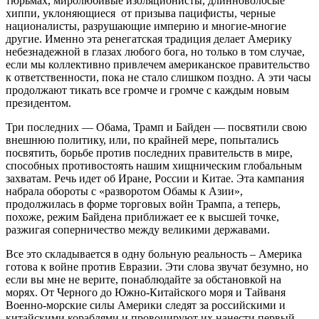
тюрьмах, миролюбивые изоляционисты, длинноволосые
хиппи, уклоняющиеся от призыва пацифисты, черные
националисты, разрушающие империю и многие-многие
другие. Именно эта ренегатская традиция делает Америку
небезнадежной в глазах любого бога, но только в том случае,
если мы коллективно привлечем американское правительство
к ответственности, пока не стало слишком поздно. А эти часы
продолжают тикать все громче и громче с каждым новым
президентом.
Три последних — Обама, Трамп и Байден — посвятили свою
внешнюю политику, или, по крайней мере, попытались
посвятить, борьбе против последних правительств в мире,
способных противостоять нашим хищническим глобальным
захватам. Речь идет об Иране, России и Китае. Эта кампания
набрала обороты с «разворотом Обамы к Азии»,
продолжилась в форме торговых войн Трампа, а теперь,
похоже, режим Байдена приближает ее к высшей точке,
разжигая соперничество между великими державами.
Все это складывается в одну больную реальность – Америка
готова к войне против Евразии. Эти слова звучат безумно, но
если вы мне не верите, понаблюдайте за обстановкой на
морях. От Черного до Южно-Китайского моря и Тайваня
Военно-морские силы Америки следят за российскими и
китайскими кораблями и провоцируют их нанести первый