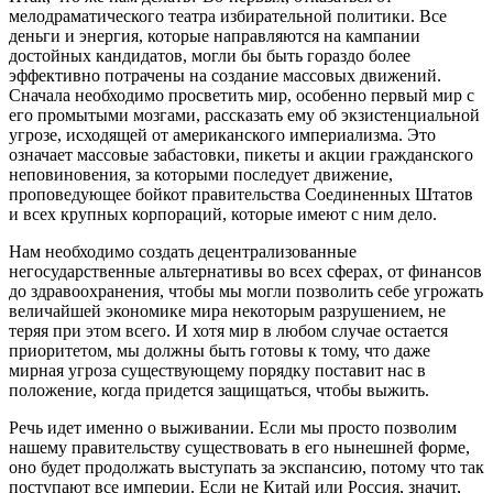
мелодраматического театра избирательной политики. Все
деньги и энергия, которые направляются на кампании
достойных кандидатов, могли бы быть гораздо более
эффективно потрачены на создание массовых движений.
Сначала необходимо просветить мир, особенно первый мир с
его промытыми мозгами, рассказать ему об экзистенциальной
угрозе, исходящей от американского империализма. Это
означает массовые забастовки, пикеты и акции гражданского
неповиновения, за которыми последует движение,
проповедующее бойкот правительства Соединенных Штатов
и всех крупных корпораций, которые имеют с ним дело.
Нам необходимо создать децентрализованные
негосударственные альтернативы во всех сферах, от финансов
до здравоохранения, чтобы мы могли позволить себе угрожать
величайшей экономике мира некоторым разрушением, не
теряя при этом всего. И хотя мир в любом случае остается
приоритетом, мы должны быть готовы к тому, что даже
мирная угроза существующему порядку поставит нас в
положение, когда придется защищаться, чтобы выжить.
Речь идет именно о выживании. Если мы просто позволим
нашему правительству существовать в его нынешней форме,
оно будет продолжать выступать за экспансию, потому что так
поступают все империи. Если не Китай или Россия, значит,