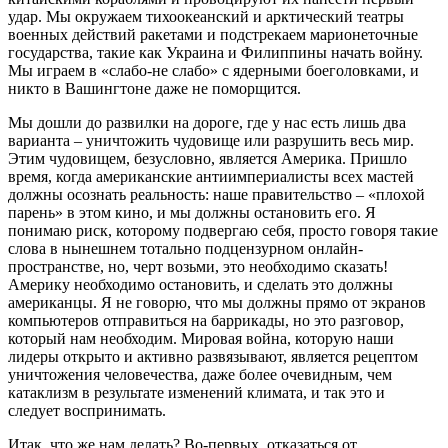
удар. Мы окружаем тихоокеанский и арктический театры
военных действий ракетами и подстрекаем марионеточные
государства, такие как Украина и Филиппины начать войну.
Мы играем в «слабо-не слабо» с ядерными боеголовками, и
никто в Вашингтоне даже не поморщится.
Мы дошли до развилки на дороге, где у нас есть лишь два
варианта – уничтожить чудовище или разрушить весь мир.
Этим чудовищем, безусловно, является Америка. Пришло
время, когда американские антиимпериалисты всех мастей
должны осознать реальность: наше правительство – «плохой
парень» в этом кино, и мы должны остановить его. Я
понимаю риск, которому подвергаю себя, просто говоря такие
слова в нынешнем тотально подцензурном онлайн-
пространстве, но, черт возьми, это необходимо сказать!
Америку необходимо остановить, и сделать это должны
американцы. Я не говорю, что мы должны прямо от экранов
компьютеров отправиться на баррикады, но это разговор,
который нам необходим. Мировая война, которую наши
лидеры открыто и активно развязывают, является рецептом
уничтожения человечества, даже более очевидным, чем
катаклизм в результате изменений климата, и так это и
следует воспринимать.
Итак, что же нам делать? Во-первых, отказаться от