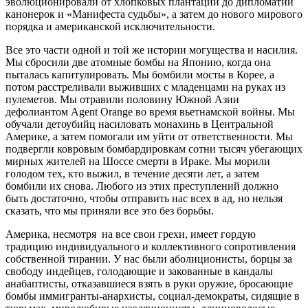
эволюционировали от хлопковых плантаций до дипломатии
канонерок и «Манифеста судьбы», а затем до нового мирового
порядка и американской исключительности.
Все это части одной и той же истории могущества и насилия.
Мы сбросили две атомные бомбы на Японию, когда она
пыталась капитулировать. Мы бомбили мосты в Корее, а
потом расстреливали выживших с младенцами на руках из
пулеметов. Мы отравили половину Южной Азии
дефолиантом Agent Orange во время вьетнамской войны. Мы
обучали детоубийц насиловать монахинь в Центральной
Америке, а затем помогали им уйти от ответственности. Мы
подвергли ковровым бомбардировкам сотни тысяч убегающих
мирных жителей на Шоссе смерти в Ираке. Мы морили
голодом тех, кто выжил, в течение десяти лет, а затем
бомбили их снова. Любого из этих преступлений должно
быть достаточно, чтобы отправить нас всех в ад, но нельзя
сказать, что мы приняли все это без борьбы.
Америка, несмотря на все свои грехи, имеет гордую
традицию индивидуального и коллективного сопротивления
собственной тирании. У нас были аболиционисты, борцы за
свободу индейцев, голодающие и закованные в кандалы
анабаптисты, отказавшиеся взять в руки оружие, бросающие
бомбы иммигранты-анархисты, социал-демократы, сидящие в