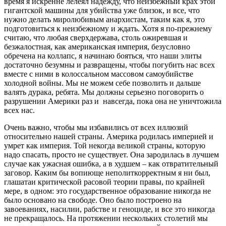
время я искренне лелеял надежду, что неизбежный крах этой
гигантской машины для убийства уже близок, и все, что
нужно делать миролюбивым анархистам, таким как я, это
подготовиться к неизбежному и ждать. Хотя я по-прежнему
считаю, что любая сверхдержава, столь ожиревшая и
безжалостная, как американская империя, безусловно
обречена на коллапс, я начинаю бояться, что наши элиты
достаточно безумны и развращены, чтобы погубить нас всех
вместе с ними в колоссальном массовом самоубийстве
холодной войны. Мы не можем себе позволить и дальше
валять дурака, ребята. Мы должны серьезно поговорить о
разрушении Америки раз и навсегда, пока она не уничтожила
всех нас.
Очень важно, чтобы мы избавились от всех иллюзий
относительно нашей страны. Америка родилась империей и
умрет как империя. Той некогда великой страны, которую
надо спасать, просто не существует. Она зародилась в лучшем
случае как ужасная ошибка, а в худшем – как отвратительный
заговор. Каким бы вопиюще неполиткорректным я ни был,
глашатаи критической расовой теории правы, по крайней
мере, в одном: это государственное образование никогда не
было основано на свободе. Оно было построено на
завоеваниях, насилии, рабстве и геноциде, и все это никогда
не прекращалось. На протяжении нескольких столетий мы