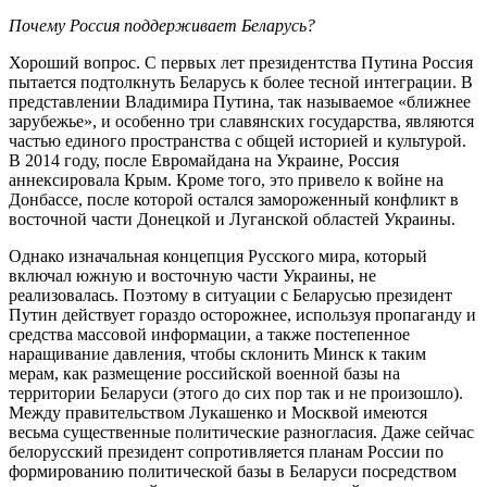
Почему Россия поддерживает Беларусь?
Хороший вопрос. С первых лет президентства Путина Россия
пытается подтолкнуть Беларусь к более тесной интеграции. В
представлении Владимира Путина, так называемое «ближнее
зарубежье», и особенно три славянских государства, являются
частью единого пространства с общей историей и культурой.
В 2014 году, после Евромайдана на Украине, Россия
аннексировала Крым. Кроме того, это привело к войне на
Донбассе, после которой остался замороженный конфликт в
восточной части Донецкой и Луганской областей Украины.
Однако изначальная концепция Русского мира, который
включал южную и восточную части Украины, не
реализовалась. Поэтому в ситуации с Беларусью президент
Путин действует гораздо осторожнее, используя пропаганду и
средства массовой информации, а также постепенное
наращивание давления, чтобы склонить Минск к таким
мерам, как размещение российской военной базы на
территории Беларуси (этого до сих пор так и не произошло).
Между правительством Лукашенко и Москвой имеются
весьма существенные политические разногласия. Даже сейчас
белорусский президент сопротивляется планам России по
формированию политической базы в Беларуси посредством