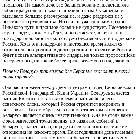
прошлом. На самом деле это балансирование представляло
собой краеугольный камень президентства Лукашенко и
вызывало большое разочарование, и даже раздражение у
российского руководства. Но сейчас уже слишком поздно.
Никакого пути в прошлое больше не существует. Население
страны ждет, когда он уйдет, и он остается у власти лишь
благодаря лояльности своих служб безопасности и поддержке
России. Хотя эта поддержка в настоящее время является
относительно прочной, в долгосрочной перспективе Россия
будет искать альтернативного лидера, не только пророссийски
настроенного, но также более предсказуемого и надежного.
Почему Беларусь так важна для Европы с геополитической
точки зрения?
Она расположена между двумя центрами силы, Евросоюзом и
Российской Федерацией. Как и Украина, Беларусь является
частью Европы, но в то же время и частью бывшего
советского блока, который Россия стремится возродить и
возглавить. Таким образом, в геополитическом отношении
Беларусь является очень чувствительной. Она не столь важна
с экономической точки зрения, но развитие событий в
Беларуси, скорее всего, определит европейско-российские
отношения на какое-то время. На сегодняшний день главный
вопрос состоит в том, сможет ли Беларусь провести смену