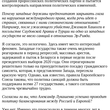
создания пророссийских политических партий и пытается
контролировать направления политических изменений.
Почему западные державы предпочитают закрывать глаза
на нарушения международного права, когда речь идет о
странах, связанных с ними союзническими отношениями?
Например, после ужасающего убийства Джамаля Хашогги в
посольстве Саудовской Аравии в Турции ни одно из западных
государств не ввело санкций в отношении Эр-Рияда.
Я согласен, это нелогично. Здесь имеет место интересный
феномен. Западные государства также очень медленно
реагировали в период репрессий, массовых арестов,
задержаний и пыток в Беларуси в первые недели после
президентских выборов 2020 года. Они отреагировали
решительно только на принудительную посадку гражданского
самолета, которая, в представлении Запада, пересекла
красную черту. Однако, как известно, правила Европейского
Союза таковы, что политика санкций должна быть
поддержана всеми 27 государствами, а такого соглашения
достичь чрезвычайно трудно.
Согласны ли вы, что Александр Лукашенко успешно проводит
политику балансирования между Россией и Европой?
Уже нет. Именно это происходило в течение многих лет в