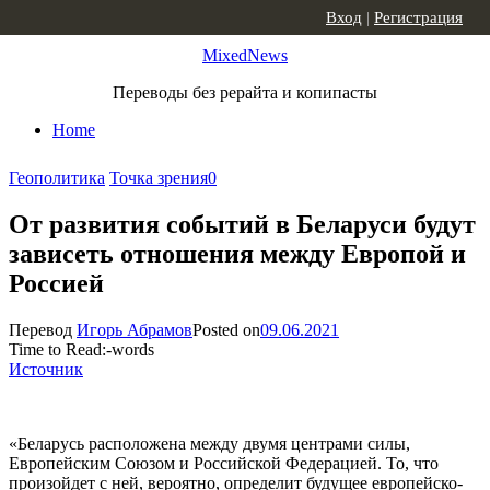
Skip to content
Вход
|
Регистрация
MixedNews
Переводы без рерайта и копипасты
Home
Геополитика
Точка зрения
0
От развития событий в Беларуси будут
зависеть отношения между Европой и
Россией
Перевод
Игорь Абрамов
Posted on
09.06.2021
Time to Read:
-
words
Источник
«Беларусь расположена между двумя центрами силы,
Европейским Союзом и Российской Федерацией. То, что
произойдет с ней, вероятно, определит будущее европейско-