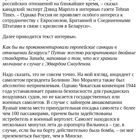
российских отношений на ближайшее время, – сказал
канадский эксперт Дэвид Марплз в интервью газете Tehran
Times. – Однако Россия не проявляет особого интереса к
сотрудничеству с Евросоюзом, Британией и Соединенными
Штатами в связи с кризисом в Беларуси».
Далее приводится текст интервью.
Как бы вы прокомментировали европейские санкции в
отношении Беларуси? Путин жестко раскритиковал двойные
стандарты Запада, напомнив о том, что все хранили
молчание в случае с Эдвардом Сноуденом.
Надо сказать, это не совсем точно. На мой взгляд, инцидент с
самолетом президента Боливии Эво Моралеса также был
абсолютно неприемлемым. Однако Чикагская конвенция 1944
года устанавливает правила безопасности для гражданских
воздушных судов, но не касается государственных или
военных самолетов. В случае с лайнером авиакомпании
Ryanair имела место принудительная посадка самолета с более
чем 100 пассажирами, причем были задействованы
истребитель и военный вертолет. Самолет находился в
нескольких минутах лета до аэропорта Вильнюса – где, в
случае, если бы на борту действительно была бомба, – он мог
приземлиться быстрее, чем в Минске.