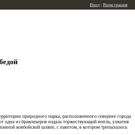
Вход
|
Регистрация
бедой
ерритории природного парка, расположенного севернее города
т одна из браконьеров издала торжествующий вопль, ухватив
панной ковбойской шляпе, с пакетом, в котором трепыхалось