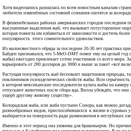
Хотя видеозапись разошлась по всем новостным каналам страны
любители изменённых состояний сознания охотятся за колор
В фешенебельных районах американских городов последним пи
высушенные выделения жаб, что вызывает потусторонние ощуще
которая помогла им избавиться от зависимости и достичь бол
популярность этого сомнительного удовольствия.
Из малоизвестного обряда за последние 20-30 лет практика пр
Байден признавался, что 5-MeO-DMT помог ему на целый год о
жабы) ежегодно привлекает сотни участников со всего мира. З
варьировать от 200 долларов до 3000 и выше за пакет «всё вкл
Растущая популярность жаб беспокоит защитников природы, так
поклонников психоделических свойств жабы. Всю серьёзность 
в котором мексиканские последователи культа жабы на камеру
отпускают животных после сбора яда, Вилла убеждён, что они 
ущерб другому живому существу».
Колорадская жаба, или жаба пустыни Сонора, как можно догада
разнообразных видов, приспособившихся к жизни в суровых усл
выбирается на поверхность ради размножения в неглубоких озе
Именно в этот период она уязвима для браконьеров. Но причи
тогда как в Калифорнии вид считается вымирающим. В то же вр