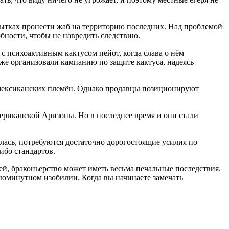
пытках пронести жаб на территорию последних. Над проблемой
бности, чтобы не навредить следствию.
 с психоактивным кактусом пейот, когда слава о нём
же организовали кампанию по защите кактуса, надеясь
 мексиканских племён. Однако продавцы позиционируют
ериканской Аризоны. Но в последнее время и они стали
лась, потребуются достаточно дорогостоящие усилия по
ибо стандартов.
ией, браконьерство может иметь весьма печальные последствия.
июминутном изобилии. Когда вы начинаете замечать