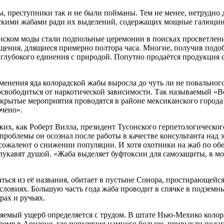
, преступники так и не были пойманы. Тем не менее, нетрудно 
адскими жабами ради их выделений, содержащих мощные галюц
ском моды стали подпольные церемонии в поисках просветления
ния, длящиеся примерно полтора часа. Многие, получив подобн
ее глубокого единения с природой. Попутно продаётся продукци
именения яда колорадской жабы выросла до чуть ли не повально
свободиться от наркотической зависимости. Так называемый «В
акрытые мероприятия проводятся в районе мексиканского города
ючено».
их, как Роберт Вилла, президент Тусонского герпетологического
проблемы он осознал после работы в качестве консультанта над
 сожалеют о снижении популяции. И хотя охотники на жаб по об
лукавят душой. «Жаба выделяет буфтоксин для самозащиты, в мо
ться из её названия, обитает в пустыне Сонора, простирающейс
овиях. Большую часть года жаба проводит в спячке в подземных
рах и ручьях.
няемый ущерб определяется с трудом. В штате Нью-Мехико колор
емя в Аризоне, где популяция намного больше, привыкли полагат