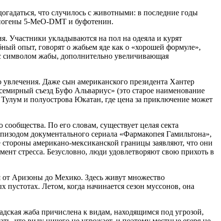
догадаться, что случилось с животными: в последние годы
иногены 5-MeO-DMT и буфотенин.
. Участники укладываются на пол на одеяла и курят
ый опыт, говорят о жабьем яде как о «хорошей формуле»,
я с символом жабы, дополнительно увеличивающая
го увлечения. Даже сын американского президента Хантер
семирный съезд Буфо Альвариус» (это старое наименование
 Тулум и полуострова Юкатан, где цена за приключение может
 сообщества. По его словам, существует целая секта
 эпизодом документального сериала «Фармакопея Гамильтона»,
е стороны американо-мексиканской границы заявляют, что они
мент стресса. Безусловно, люди удовлетворяют свою прихоть в
я от Аризоны до Мехико. Здесь живут множество
 пустотах. Летом, когда начинается сезон муссонов, она
адская жаба причислена к видам, находящимся под угрозой,
ь, что виду ничего не угрожает, и поэтому местные егеря не