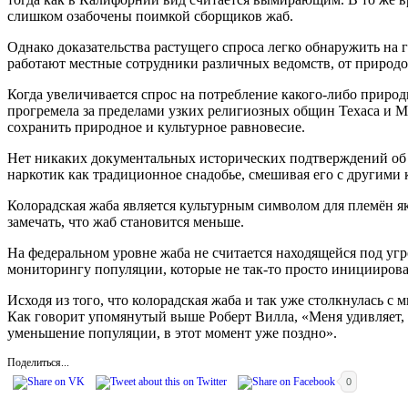
слишком озабочены поимкой сборщиков жаб.
Однако доказательства растущего спроса легко обнаружить на
работают местные сотрудники различных ведомств, от природо
Когда увеличивается спрос на потребление какого-либо природн
прогремела за пределами узких религиозных общин Техаса и Ме
сохранить природное и культурное равновесие.
Нет никаких документальных исторических подтверждений об
наркотик как традиционное снадобье, смешивая его с другими 
Колорадская жаба является культурным символом для племён я
замечать, что жаб становится меньше.
На федеральном уровне жаба не считается находящейся под угр
мониторингу популяции, которые не так-то просто инициирова
Исходя из того, что колорадская жаба и так уже столкнулась с
Как говорит упомянутый выше Роберт Вилла, «Меня удивляет,
уменьшение популяции, в этот момент уже поздно».
Поделиться...
0