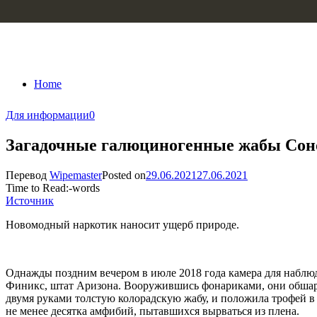
Skip to content
Home
Для информации
0
Загадочные галюциногенные жабы Соно
Перевод
Wipemaster
Posted on
29.06.2021
27.06.2021
Time to Read:
-
words
Источник
Новомодный наркотик наносит ущерб природе.
Однажды поздним вечером в июле 2018 года камера для наблюд
Финикс, штат Аризона. Вооружившись фонариками, они обшари
двумя руками толстую колорадскую жабу, и положила трофей в 
не менее десятка амфибий, пытавшихся вырваться из плена.