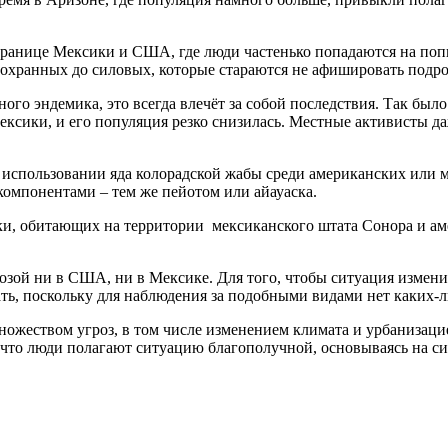
 границе Мексики и США, где люди частенько попадаются на по
охранных до силовых, которые стараются не афишировать подро
ого эндемика, это всегда влечёт за собой последствия. Так было
ксики, и его популяция резко снизилась. Местные активисты да
 использовании яда колорадской жабы среди американских или
компонентами – тем же пейотом или айауаска.
ки, обитающих на территории мексиканского штата Сонора и ам
озой ни в США, ни в Мексике. Для того, чтобы ситуация измени
ть, поскольку для наблюдения за подобными видами нет каких-л
 множеством угроз, в том числе изменением климата и урбанизац
 что люди полагают ситуацию благополучной, основываясь на с