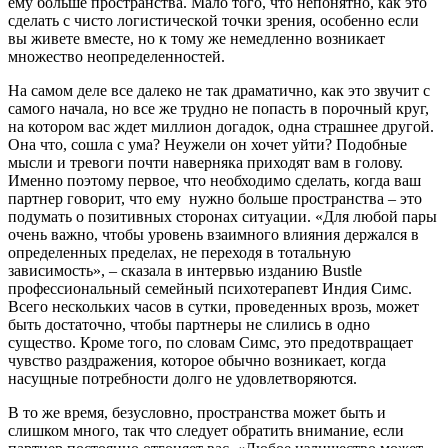
ему больше пространства. Мало того, что непонятно, как это
сделать с чисто логистической точки зрения, особенно если
вы живете вместе, но к тому же немедленно возникает
множество неопределенностей.
На самом деле все далеко не так драматично, как это звучит с
самого начала, но все же трудно не попасть в порочный круг,
на котором вас ждет миллион догадок, одна страшнее другой.
Она что, сошла с ума? Неужели он хочет уйти? Подобные
мысли и тревоги почти наверняка приходят вам в голову.
Именно поэтому первое, что необходимо сделать, когда ваш
партнер говорит, что ему нужно больше пространства – это
подумать о позитивных сторонах ситуации. «Для любой пары
очень важно, чтобы уровень взаимного влияния держался в
определенных пределах, не переходя в тотальную
зависимость», – сказала в интервью изданию Bustle
профессиональный семейный психотерапевт Индия Симс.
Всего нескольких часов в сутки, проведенных врозь, может
быть достаточно, чтобы партнеры не слились в одно
существо. Кроме того, по словам Симс, это предотвращает
чувство раздражения, которое обычно возникает, когда
насущные потребности долго не удовлетворяются.
В то же время, безусловно, пространства может быть и
слишком много, так что следует обратить внимание, если