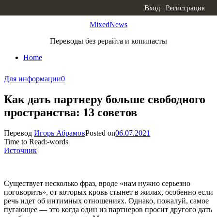
Skip to content
Вход
|
Регистрация
MixedNews
Переводы без рерайта и копипасты
Home
Для информации
0
Как дать партнеру больше свободного
пространства: 13 советов
Перевод
Игорь Абрамов
Posted on
06.07.2021
Time to Read:
-
words
Источник
Существует несколько фраз, вроде «нам нужно серьезно
поговорить», от которых кровь стынет в жилах, особенно если
речь идет об интимных отношениях. Однако, пожалуй, самое
пугающее — это когда один из партнеров просит другого дать