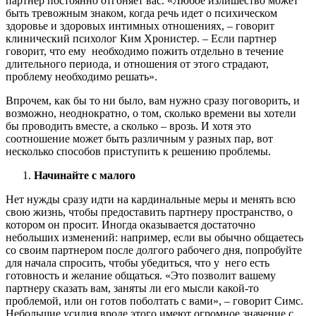
партнер постоянно отгоняет вас. «Любое излишество может
быть тревожным знаком, когда речь идет о психическом
здоровье и здоровых интимных отношениях, – говорит
клинический психолог Ким Хронистер. – Если партнер
говорит, что ему необходимо пожить отдельно в течение
длительного периода, и отношения от этого страдают,
проблему необходимо решать».
Впрочем, как бы то ни было, вам нужно сразу поговорить, и
возможно, неоднократно, о том, сколько времени вы хотели
бы проводить вместе, а сколько – врозь. И хотя это
соотношение может быть различным у разных пар, вот
несколько способов приступить к решению проблемы.
Начинайте с малого
Нет нужды сразу идти на кардинальные меры и менять всю
свою жизнь, чтобы предоставить партнеру пространство, о
котором он просит. Иногда оказывается достаточно
небольших изменений: например, если вы обычно общаетесь
со своим партнером после долгого рабочего дня, попробуйте
для начала спросить, чтобы убедиться, что у него есть
готовность и желание общаться. «Это позволит вашему
партнеру сказать вам, заняты ли его мысли какой-то
проблемой, или он готов поболтать с вами», – говорит Симс.
Небольшие усилия вроде этого имеют огромное значение с