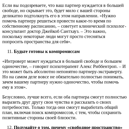
Если вы подозреваете, что ваш партнер нуждается в большей
свободе, но скрывает это, будет мило с вашей стороны
деликатно подтолкнуть его в этом направлении. «Нужно
помочь партнеру решиться провести какое-то время по
собственному расписанию, – советует клинический психолог-
консультант доктор Джейкоб Сантхауз. – Это важно,
поскольку некоторые люди могут просто стесняться
попросить пространства для себя».
Будьте готовы к компромиссам
«Интроверт может нуждаться в большей свободе и большем
одиночестве, – говорит психотерапевт Алекс Риббентроп. – И
это может быть абсолютно непонятно партнеру-экстраверту.
Но на самом деле вовсе не обязательно полностью понимать,
зачем вашему партнеру нужно одиночество, чтобы помочь
ему в этом».
Безусловно, лучше всего, если оба партнера смогут полностью
выразить друг другу свои чувства и рассказать о своих
потребностях. Только тогда они смогут выработать общий
план, включая поиск компромиссов, с тем, чтобы сохранить
позитивные стороны своей близости.
Подумайте о том, почему «свободное пространство»