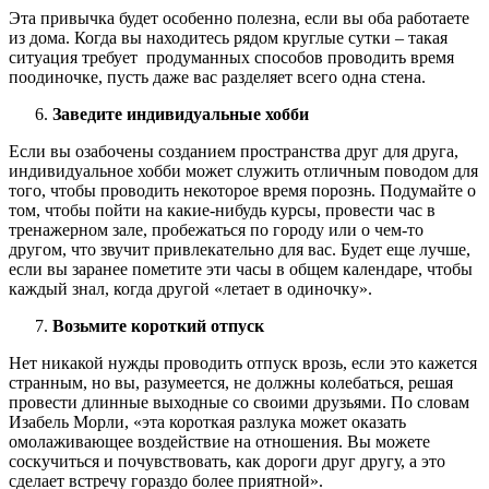
Эта привычка будет особенно полезна, если вы оба работаете
из дома. Когда вы находитесь рядом круглые сутки – такая
ситуация требует продуманных способов проводить время
поодиночке, пусть даже вас разделяет всего одна стена.
Заведите индивидуальные хобби
Если вы озабочены созданием пространства друг для друга,
индивидуальное хобби может служить отличным поводом для
того, чтобы проводить некоторое время порознь. Подумайте о
том, чтобы пойти на какие-нибудь курсы, провести час в
тренажерном зале, пробежаться по городу или о чем-то
другом, что звучит привлекательно для вас. Будет еще лучше,
если вы заранее пометите эти часы в общем календаре, чтобы
каждый знал, когда другой «летает в одиночку».
Возьмите короткий отпуск
Нет никакой нужды проводить отпуск врозь, если это кажется
странным, но вы, разумеется, не должны колебаться, решая
провести длинные выходные со своими друзьями. По словам
Изабель Морли, «эта короткая разлука может оказать
омолаживающее воздействие на отношения. Вы можете
соскучиться и почувствовать, как дороги друг другу, а это
сделает встречу гораздо более приятной».