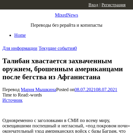
Skip to content
Вход
|
Регистрация
MixedNews
Переводы без рерайта и копипасты
Home
Для информации
Текущие события
0
Талибан хвастается захваченным
оружием, брошенным американцами
после бегства из Афганистана
Перевод
Мария Мышкина
Posted on
08.07.2021
08.07.2021
Time to Read:
-
words
Источник
Одновременно с заголовками в СМИ по всему миру,
освещавшими поспешный и негласный, «под покровом ночи»
окончательный уход американских войск с базы Баграм, что