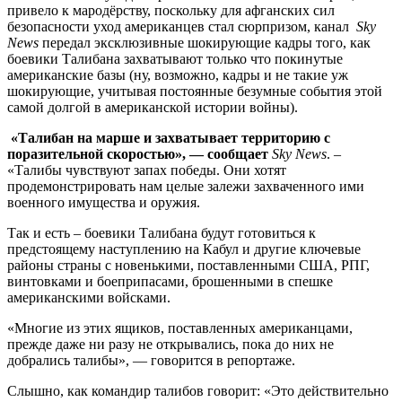
привело к мародёрству, поскольку для афганских сил
безопасности уход американцев стал сюрпризом, канал
Sky
News
передал эксклюзивные шокирующие кадры того, как
боевики Талибана захватывают только что покинутые
американские базы (ну, возможно, кадры и не такие уж
шокирующие, учитывая постоянные безумные события этой
самой долгой в американской истории войны).
«Талибан на марше и захватывает территорию с
поразительной скоростью», — сообщает
Sky
News
. –
«Талибы чувствуют запах победы. Они хотят
продемонстрировать нам целые залежи захваченного ими
военного имущества и оружия.
Так и есть – боевики Талибана будут готовиться к
предстоящему наступлению на Кабул и другие ключевые
районы страны с новенькими, поставленными США, РПГ,
винтовками и боеприпасами, брошенными в спешке
американскими войсками.
«Многие из этих ящиков, поставленных американцами,
прежде даже ни разу не открывались, пока до них не
добрались талибы», — говорится в репортаже.
Слышно, как командир талибов говорит: «Это действительно