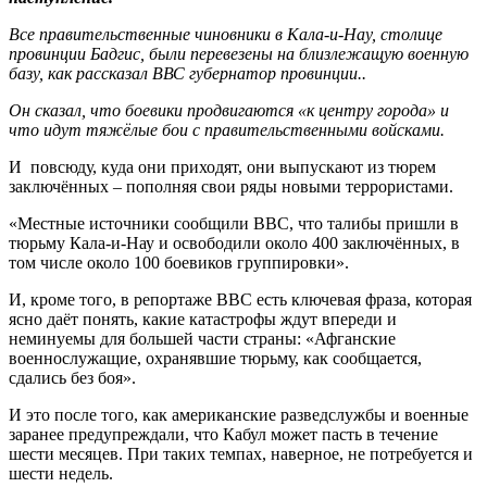
Все правительственные чиновники в Кала-и-Нау, столице
провинции Бадгис, были перевезены на близлежащую военную
базу, как рассказал ВВС губернатор провинции..
Он сказал, что боевики продвигаются «к центру города» и
что идут тяжёлые бои с правительственными войсками.
И повсюду, куда они приходят, они выпускают из тюрем
заключённых – пополняя свои ряды новыми террористами.
«Местные источники сообщили ВВС, что талибы пришли в
тюрьму Кала-и-Нау и освободили около 400 заключённых, в
том числе около 100 боевиков группировки».
И, кроме того, в репортаже ВВС есть ключевая фраза, которая
ясно даёт понять, какие катастрофы ждут впереди и
неминуемы для большей части страны: «Афганские
военнослужащие, охранявшие тюрьму, как сообщается,
сдались без боя».
И это после того, как американские разведслужбы и военные
заранее предупреждали, что Кабул может пасть в течение
шести месяцев. При таких темпах, наверное, не потребуется и
шести недель.