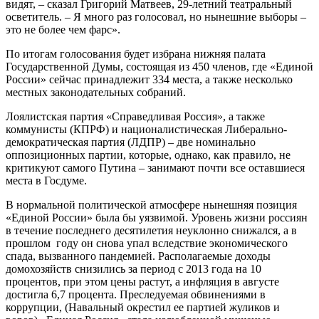
видят, – сказал Григорий Матвеев, 29-летний театральный
осветитель. – Я много раз голосовал, но нынешние выборы –
это не более чем фарс».
По итогам голосования будет избрана нижняя палата
Государственной Думы, состоящая из 450 членов, где «Единой
России» сейчас принадлежит 334 места, а также несколько
местных законодательных собраний.
Лоялистская партия «Справедливая Россия», а также
коммунисты (КПРФ) и националистическая Либерально-
демократическая партия (ЛДПР) – две номинально
оппозиционных партии, которые, однако, как правило, не
критикуют самого Путина – занимают почти все оставшиеся
места в Госдуме.
В нормальной политической атмосфере нынешняя позиция
«Единой России» была бы уязвимой. Уровень жизни россиян
в течение последнего десятилетия неуклонно снижался, а в
прошлом году он снова упал вследствие экономического
спада, вызванного пандемией. Располагаемые доходы
домохозяйств снизились за период с 2013 года на 10
процентов, при этом цены растут, а инфляция в августе
достигла 6,7 процента. Преследуемая обвинениями в
коррупции, (Навальный окрестил ее партией жуликов и