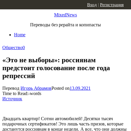
Skip to content
Вход
|
Регистрация
MixedNews
Переводы без рерайта и копипасты
Home
Общество
0
«Это не выборы»: россиянам
предстоит голосование после года
репрессий
Перевод
Игорь Абрамов
Posted on
13.09.2021
Time to Read:
-
words
Источник
Двадцать квартир! Сотни автомобилей! Десятки тысяч
подарочных сертификатов! Это лишь часть призов, которые
достанутся россиянам в конце недели. А все, что они должны