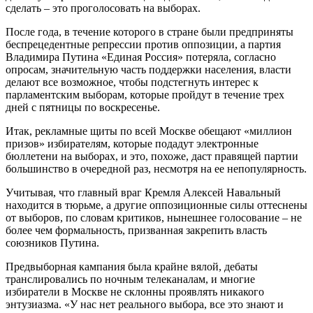
сделать – это проголосовать на выборах.
После года, в течение которого в стране были предприняты
беспрецедентные репрессии против оппозиции, а партия
Владимира Путина «Единая Россия» потеряла, согласно
опросам, значительную часть поддержки населения, власти
делают все возможное, чтобы подстегнуть интерес к
парламентским выборам, которые пройдут в течение трех
дней с пятницы по воскресенье.
Итак, рекламные щиты по всей Москве обещают «миллион
призов» избирателям, которые подадут электронные
бюллетени на выборах, и это, похоже, даст правящей партии
большинство в очередной раз, несмотря на ее непопулярность.
Учитывая, что главный враг Кремля Алексей Навальный
находится в тюрьме, а другие оппозиционные силы оттеснены
от выборов, по словам критиков, нынешнее голосование – не
более чем формальность, призванная закрепить власть
союзников Путина.
Предвыборная кампания была крайне вялой, дебаты
транслировались по ночным телеканалам, и многие
избиратели в Москве не склонны проявлять никакого
энтузиазма. «У нас нет реального выбора, все это знают и