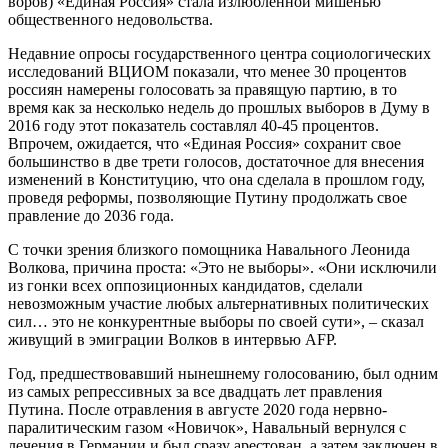
воров) «Единая Россия» стала излюбленной мишенью
общественного недовольства.
Недавние опросы государственного центра социологических
исследований ВЦИОМ показали, что менее 30 процентов
россиян намерены голосовать за правящую партию, в то
время как за несколько недель до прошлых выборов в Думу в
2016 году этот показатель составлял 40-45 процентов.
Впрочем, ожидается, что «Единая Россия» сохранит свое
большинство в две трети голосов, достаточное для внесения
изменений в Конституцию, что она сделала в прошлом году,
проведя реформы, позволяющие Путину продолжать свое
правление до 2036 года.
С точки зрения близкого помощника Навального Леонида
Волкова, причина проста: «Это не выборы». «Они исключили
из гонки всех оппозиционных кандидатов, сделали
невозможным участие любых альтернативных политических
сил… это не конкурентные выборы по своей сути», – сказал
живущий в эмиграции Волков в интервью AFP.
Год, предшествовавший нынешнему голосованию, был одним
из самых репрессивных за все двадцать лет правления
Путина. После отравления в августе 2020 года нервно-
паралитическим газом «Новичок», Навальный вернулся с
лечения в Германии и был сразу арестован, а затем заключен в