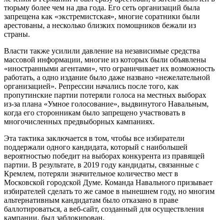
тюрьму более чем на два года. Его сеть организаций была
запрещена как «экстремистская», многие соратники были
арестованы, а несколько близких помощников бежали из
страны.
Власти также усилили давление на независимые средства
массовой информации, многие из которых были объявлены
«иностранными агентами», что ограничивает их возможность
работать, а одно издание было даже названо «нежелательной
организацией». Репрессии начались после того, как
пропутинские партии потеряли голоса на местных выборах
из-за плана «Умное голосование», выдвинутого Навальным,
когда его сторонникам было запрещено участвовать в
многочисленных предвыборных кампаниях.
Эта тактика заключается в том, чтобы все избиратели
поддержали одного кандидата, который с наибольшей
вероятностью победит на выборах конкурента из правящей
партии. В результате, в 2019 году кандидаты, связанные с
Кремлем, потеряли значительное количество мест в
Московской городской Думе. Команда Навального призывает
избирателей сделать то же самое в нынешнем году, но многим
альтернативным кандидатам было отказано в праве
баллотироваться, а веб-сайт, созданный для осуществления
кампании, был заблокирован.