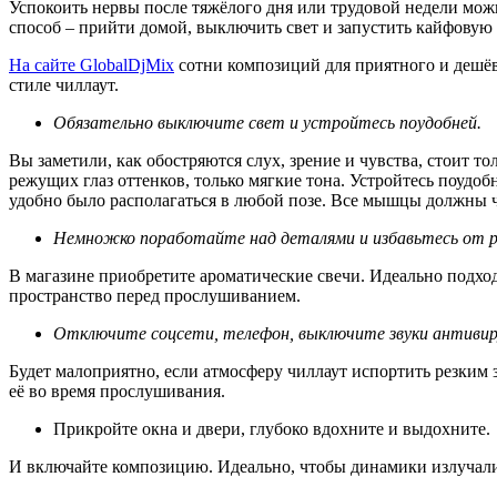
Успокоить нервы после тяжёлого дня или трудовой недели можно
способ – прийти домой, выключить свет и запустить кайфовую
На сайте GlobalDjMix
сотни композиций для приятного и дешёво
стиле чиллаут.
Обязательно выключите свет и устройтесь поудобней.
Вы заметили, как обостряются слух, зрение и чувства, стоит т
режущих глаз оттенков, только мягкие тона. Устройтесь поудобн
удобно было располагаться в любой позе. Все мышцы должны ч
Немножко поработайте над деталями и избавьтесь от 
В магазине приобретите ароматические свечи. Идеально подход
пространство перед прослушиванием.
Отключите соцсети, телефон, выключите звуки антивир
Будет малоприятно, если атмосферу чиллаут испортить резким
её во время прослушивания.
Прикройте окна и двери, глубоко вдохните и выдохните.
И включайте композицию. Идеально, чтобы динамики излучали