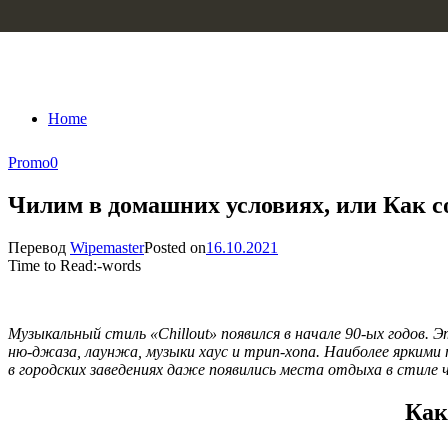
Skip to content
Home
Promo
0
Чилим в домашних условиях, или Как со
Перевод
Wipemaster
Posted on
16.10.2021
Time to Read:
-
words
Музыкальный стиль «Chillout» появился в начале 90-ых годов.
ню-джаза, лаунжа, музыки хаус и трип-хопа. Наиболее яркими 
в городских заведениях даже появились места отдыха в стиле 
Как