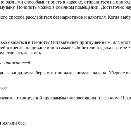
 разными способами: попеть в караоке, отправиться на природу,
 музыку. Почилить можно в обычном помещении. Достаточно нау
го способа расслабиться без наркотиков и алкоголя. Когда выбр
олько оказаться в темноте? Оставьте свет приглушённым, для это
ей в кресле, на диване или в гамаке. Любители отдыха в стиле «C
увствовать лёгкость.
раздражителей.
ят лаванда, мята, бергамот или даже ароматы ладана. Уберите в
уса.
 звуком антивирусной программы или звенящим телефоном. Неко
 мягкий бас.