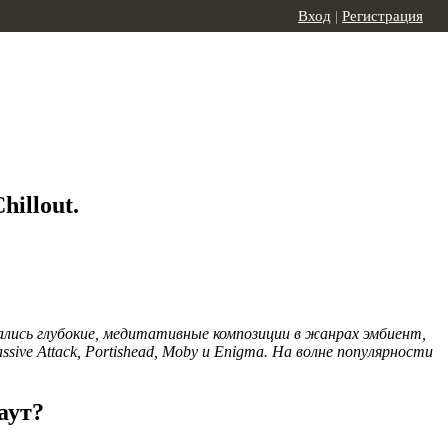
Вход
|
Регистрация
illout.
жались глубокие, медитативные композиции в жанрах эмбиент,
ve Attack, Portishead, Moby и Enigma. На волне популярности
аут?