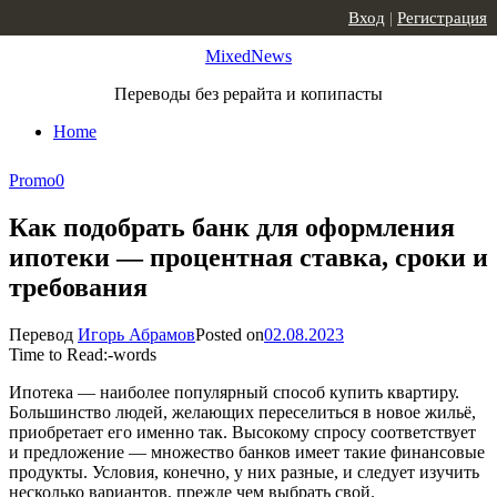
Skip to content
Вход
|
Регистрация
MixedNews
Переводы без рерайта и копипасты
Home
Promo
0
Как подобрать банк для оформления
ипотеки — процентная ставка, сроки и
требования
Перевод
Игорь Абрамов
Posted on
02.08.2023
Time to Read:
-
words
Ипотека — наиболее популярный способ купить квартиру.
Большинство людей, желающих переселиться в новое жильё,
приобретает его именно так. Высокому спросу соответствует
и предложение — множество банков имеет такие финансовые
продукты. Условия, конечно, у них разные, и следует изучить
несколько вариантов, прежде чем выбрать свой.