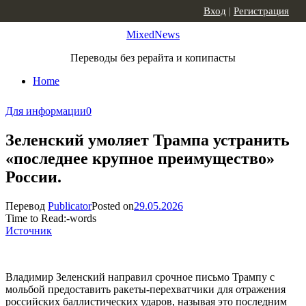
Skip to content
Вход
|
Регистрация
MixedNews
Переводы без рерайта и копипасты
Home
Для информации
0
Зеленский умоляет Трампа устранить
«последнее крупное преимущество»
России.
Перевод
Publicator
Posted on
29.05.2026
Time to Read:
-
words
Источник
Владимир Зеленский направил срочное письмо Трампу с
мольбой предоставить ракеты-перехватчики для отражения
российских баллистических ударов, называя это последним