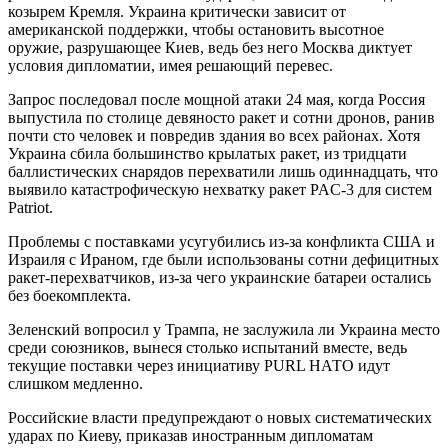
козырем Кремля. Украина критически зависит от
американской поддержки, чтобы остановить высотное
оружие, разрушающее Киев, ведь без него Москва диктует
условия дипломатии, имея решающий перевес.
Запрос последовал после мощной атаки 24 мая, когда Россия
выпустила по столице девяносто ракет и сотни дронов, ранив
почти сто человек и повредив здания во всех районах. Хотя
Украина сбила большинство крылатых ракет, из тридцати
баллистических снарядов перехватили лишь одиннадцать, что
выявило катастрофическую нехватку ракет PAC-3 для систем
Patriot.
Проблемы с поставками усугубились из-за конфликта США и
Израиля с Ираном, где были использованы сотни дефицитных
ракет-перехватчиков, и
з-за чего украинские батареи остались
без боекомплекта
.
Зеленский вопросил у Трампа, не заслужила ли Украина место
среди союзников, вынеся столько испытаний вместе, ведь
текущие поставки через инициативу PURL НАТО идут
слишком медленно.
Российские власти предупреждают о новых систематических
ударах по Киеву, приказав иностранным дипломатам