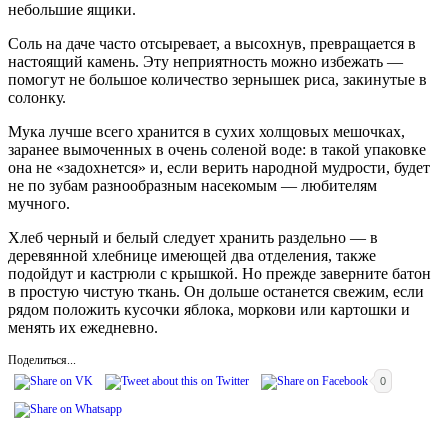
небольшие ящики.
Соль на даче часто отсыревает, а высохнув, превращается в
настоящий камень. Эту неприятность можно избежать —
помогут не большое количество зернышек риса, закинутые в
солонку.
Мука лучше всего хранится в сухих холщовых мешочках,
заранее вымоченных в очень соленой воде: в такой упаковке
она не «задохнется» и, если верить народной мудрости, будет
не по зубам разнообразным насекомым — любителям
мучного.
Хлеб черный и белый следует хранить раздельно — в
деревянной хлебнице имеющей два отделения, также
подойдут и кастрюли с крышкой. Но прежде заверните батон
в простую чистую ткань. Он дольше останется свежим, если
рядом положить кусочки яблока, моркови или картошки и
менять их ежедневно.
Поделиться...
0