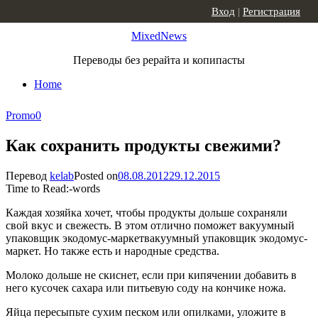
Skip to content
Вход
|
Регистрация
MixedNews
Переводы без рерайта и копипасты
Home
Promo
0
Как сохранить продукты свежими?
Перевод
kelab
Posted on
08.08.2012
29.12.2015
Time to Read:
-
words
Каждая хозяйка хочет, чтобы продукты дольше сохраняли
свой вкус и свежесть. В этом отлично поможет вакуумный
упаковщик экодомус-маркетвакуумный упаковщик экодомус-
маркет. Но также есть и народные средства.
Молоко дольше не скиснет, если при кипячении добавить в
него кусочек сахара или питьевую соду на кончике ножа.
Яйца пересыпьте сухим песком или опилками, уложите в