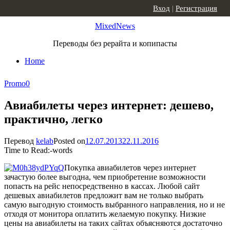
Skip to content
Вход
|
Регистрация
MixedNews
Переводы без рерайта и копипасты
Home
Promo
0
Авиабилеты через интернет: дешево,
практично, легко
Перевод
kelab
Posted on
12.07.2013
22.11.2016
Time to Read:
-
words
Покупка авиабилетов через интернет
зачастую более выгодна, чем приобретение возможности
попасть на рейс непосредственно в кассах. Любой сайт
дешевых авиабилетов предложит вам не только выбрать
самую выгодную стоимость выбранного направления, но и не
отходя от монитора оплатить желаемую покупку. Низкие
цены на авиабилеты на таких сайтах объясняются достаточно