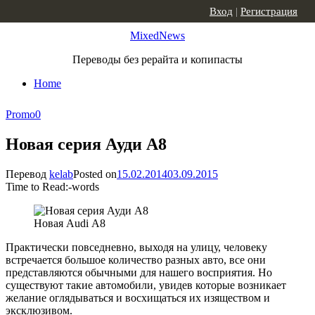
Skip to content
Вход
|
Регистрация
MixedNews
Переводы без рерайта и копипасты
Home
Promo
0
Новая серия Ауди А8
Перевод
kelab
Posted on
15.02.2014
03.09.2015
Time to Read:
-
words
Новая Audi А8
Практически повседневно, выходя на улицу, человеку
встречается большое количество разных авто, все они
представляются обычными для нашего восприятия. Но
существуют такие автомобили, увидев которые возникает
желание оглядываться и восхищаться их изяществом и
эксклюзивом.