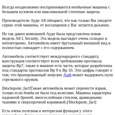
Всегда неоднозначно воспринимаются необычные машины с
большим кузовом или максимальной степенью защиты.
Производители Ауди А8 обещают, что как только Вы увидите
серию этой машины, от восхищения у Вас затаится дыхание.
Не так давно компанией Ауди была представлена новая
модель А8 L Security. Эта модель выглядит очень солидно и
неповторимо. Автомобиль имеет брутальный внешний вид и
полностью совпадает с его содержанием.
Автомобиль соответствует международного стандарту,
конструкция соответствует всем требованиям протокола
защиты Вр7, также в машине есть части, которые разработаны
под стандарты протоколов Вр 9 и Вр 10. Эти цифры говорят о
том, что бронированный лимузин
Audi
может выдержать пули
стрелкового оружия.
[blockquote_fact]Также автомобиль может перенести взрыв,
только если бомба не была под колесами. Машина характерна
надежной броней, многослойным стеклом, арамидными
тканями и сверхпрочной керамикой.[/blockquote_fact]
Есть очень полезная и интересная функция у этого