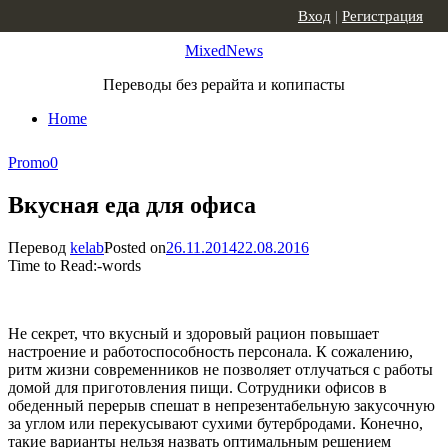
Skip to content
Вход
|
Регистрация
MixedNews
Переводы без рерайта и копипасты
Home
Promo
0
Вкусная еда для офиса
Перевод
kelab
Posted on
26.11.2014
22.08.2016
Time to Read:
-
words
Не секрет, что вкусный и здоровый рацион повышает
настроение и работоспособность персонала. К сожалению,
ритм жизни современников не позволяет отлучаться с работы
домой для приготовления пищи. Сотрудники офисов в
обеденный перерыв спешат в непрезентабельную закусочную
за углом или перекусывают сухими бутербродами. Конечно,
такие варианты нельзя назвать оптимальным решением