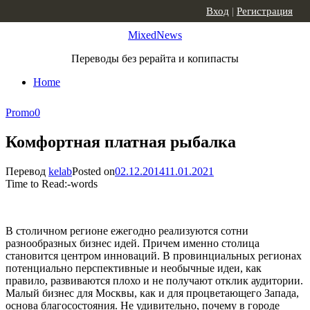
Skip to content
Вход
|
Регистрация
MixedNews
Переводы без рерайта и копипасты
Home
Promo
0
Комфортная платная рыбалка
Перевод
kelab
Posted on
02.12.2014
11.01.2021
Time to Read:
-
words
В столичном регионе ежегодно реализуются сотни
разнообразных бизнес идей. Причем именно столица
становится центром инноваций. В провинциальных регионах
потенциально перспективные и необычные идеи, как
правило, развиваются плохо и не получают отклик аудитории.
Малый бизнес для Москвы, как и для процветающего Запада,
основа благосостояния. Не удивительно, почему в городе