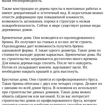
малая теплопроводность.
Также конструкции из дерева просты в монтажных работах и
имеют декоративный и эстетичный вид. К недостаткам можно
отнести деформацию при повышенной влажности,
возможность загнивания, пороки в структуре и низкая
пожаробезопасность. Сейчас в мире существует разные виды
деревянных домов.
Бревенчатые дома. Они возводятся из оцилиндрованного
бревна. Их получают на станках и из них легче строить.
Оцилиндровка дает возможность получить бревна
одинаковой формы. А также одного диаметра. Такие дома по
стоимости выходят дороже каркасных. Бревенчатые дома. На
их строительство затрачивается достаточно много времени.
Для начала деревья надо спилить. После чего ошкурить.
Потом их укладывают комлем, заделывают щели. Их
необходимо накрыть крышей и дать высохнуть.
Брусчатые дома. Они строятся из профилированного бруса.
Такие бревна обтесаны с двух или четырех сторон. Делают их
с шипами по всей длине бруса. В основном их используют
при строительстве дачных домиков. Такие дома можно
обшить сайдингом или вагонкой. Если вас интересует
строительство домов из профилированного бруса, которое
считается одним из наиболее надежных способов возвести