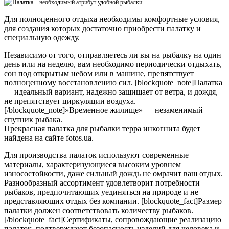
Для полноценного отдыха необходимы комфортные условия,
для создания которых достаточно приобрести палатку и
специальную одежду.
Независимо от того, отправляетесь ли вы на рыбалку на один
день или на неделю, вам необходимо периодически отдыхать,
сон под открытым небом или в машине, препятствует
полноценному восстановлению сил. [blockquote_note]Палатка
— идеальный вариант, надежно защищает от ветра, и дождя,
не препятствует циркуляции воздуха.
[/blockquote_note]»Временное жилище» — незаменимый
спутник рыбака.
Прекрасная палатка для рыбалки терра инкогнита будет
найдена на сайте fotos.ua.
Для производства палаток используют современные
материалы, характеризующиеся высоким уровнем
износостойкости, даже сильный дождь не омрачит ваш отдых.
Разнообразный ассортимент удовлетворит потребности
рыбаков, предпочитающих уединяться на природе и не
представляющих отдых без компании. [blockquote_fact]Размер
палатки должен соответствовать количеству рыбаков.
[/blockquote_fact]Сертификаты, сопровождающие реализацию
палаток, подтверждают безопасность изделий для человека и