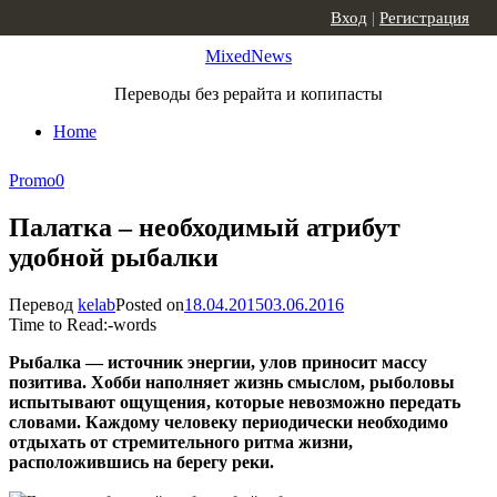
Skip to content
Вход
|
Регистрация
MixedNews
Переводы без рерайта и копипасты
Home
Promo
0
Палатка – необходимый атрибут
удобной рыбалки
Перевод
kelab
Posted on
18.04.2015
03.06.2016
Time to Read:
-
words
Рыбалка — источник энергии, улов приносит массу
позитива. Хобби наполняет жизнь смыслом, рыболовы
испытывают ощущения, которые невозможно передать
словами. Каждому человеку периодически необходимо
отдыхать от стремительного ритма жизни,
расположившись на берегу реки.