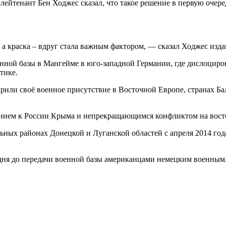
тенант Бен Ходжес сказал, что такое решение в первую очере
 краска – вдруг стала важным фактором, — сказал Ходжес издани
енной базы в Мангейме в юго-западной Германии, где дислоциро
тике.
и своё военное присутствие в Восточной Европе, странах Балт
ением к России Крыма и непрекращающимся конфликтом на вост
ьных районах Донецкой и Луганской областей с апреля 2014 го
 дня до передачи военной базы американцами немецким военным. 