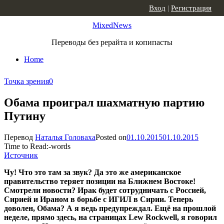
Skip to content
Вход
|
Регистрация
MixedNews
Переводы без рерайта и копипасты
Home
Точка зрения
0
Обама проиграл шахматную партию
Путину
Перевод
Наталья Головаха
Posted on
01.10.2015
01.10.2015
Time to Read:
-
words
Источник
Чу! Что это там за звук? Да это же американское
правительство теряет позиции на Ближнем Востоке!
Смотрели новости? Ирак будет сотрудничать с Россией,
Сирией и Ираном в борьбе с ИГИЛ в Сирии. Теперь
доволен, Обама? А я ведь предупреждал. Ещё на прошлой
неделе, прямо здесь, на страницах Lew Rockwell, я говорил