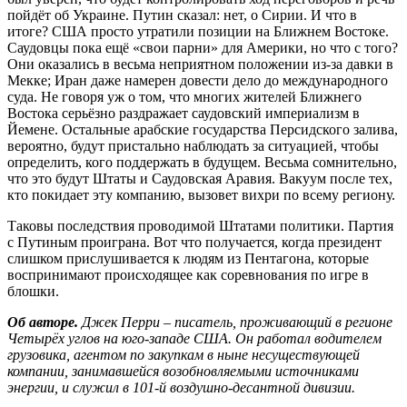
пойдёт об Украине. Путин сказал: нет, о Сирии. И что в
итоге? США просто утратили позиции на Ближнем Востоке.
Саудовцы пока ещё «свои парни» для Америки, но что с того?
Они оказались в весьма неприятном положении из-за давки в
Мекке; Иран даже намерен довести дело до международного
суда. Не говоря уж о том, что многих жителей Ближнего
Востока серьёзно раздражает саудовский империализм в
Йемене. Остальные арабские государства Персидского залива,
вероятно, будут пристально наблюдать за ситуацией, чтобы
определить, кого поддержать в будущем. Весьма сомнительно,
что это будут Штаты и Саудовская Аравия. Вакуум после тех,
кто покидает эту компанию, вызовет вихри по всему региону.
Таковы последствия проводимой Штатами политики. Партия
с Путиным проиграна. Вот что получается, когда президент
слишком прислушивается к людям из Пентагона, которые
воспринимают происходящее как соревнования по игре в
блошки.
Об авторе.
Джек Перри – писатель, проживающий в регионе
Четырёх углов на юго-западе США. Он работал водителем
грузовика, агентом по закупкам в ныне несуществующей
компании, занимавшейся возобновляемыми источниками
энергии, и служил в 101-й воздушно-десантной дивизии.