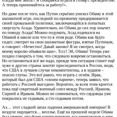
откуда мне знать?! Я собираюсь играть в гольф с президентом!
А теперь принимайтесь за работу!».
Но даже после того, как Путин серьёзно унизил Обаму в этой
шахматной игре, последний по-прежнему придерживается
своей провальной политики, заключающейся в попытках
свергнуть Асада. Удивительно, но Обама до сих пор хнычет
по поводу Асада! Можно подумать, Асад издевался на
Обамой в школе или что-то в этом роде. Обама как будто
сидит, смотрит на свои шахматные фигуры, взятые Путиным,
и говорит: «Нечестно! Давай заново! Я не смотрел, когда
моему королю объявили шах». Тссс! Эй, Обама! Теперь уже
поздно говорить о том, что следовало вовремя остановиться.
Но остановиться всё же надо, прежде чем ситуация станет ещё
хуже и другие страны захотят присоединиться к России, видя,
что США в лучшем случае некомпетентны, а в худшем –
опасно глупы. Это всё равно, что играть с огнём. Ирак,
который был для США «своим парнем», теперь заявил, что
работать с Россией выгоднее. Вероятно, за всем этим кроется
пока ещё секретный военный союз между Россией, Ираном,
Сирией и Ираком. Можно не сомневаться, что саудовцы уже
покрылись не седьмым, а сто седьмым потом.
Ах… этот сладкий запах падения американской империи! В
воздухе ощущается… веселье. Ещё на прошлой неделе Обама
был уверен, что будет контролировать ход переговоров и речь