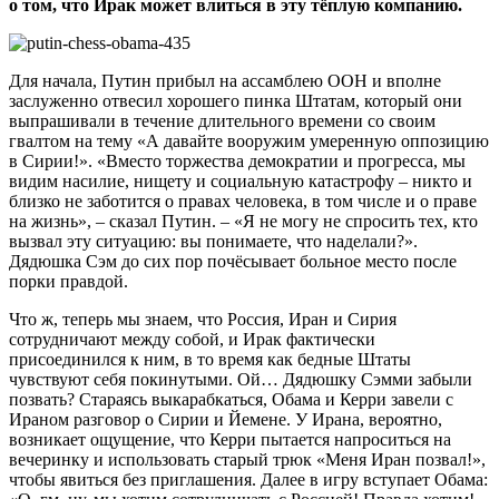
о том, что Ирак может влиться в эту тёплую компанию.
Для начала, Путин прибыл на ассамблею ООН и вполне
заслуженно отвесил хорошего пинка Штатам, который они
выпрашивали в течение длительного времени со своим
гвалтом на тему «А давайте вооружим умеренную оппозицию
в Сирии!». «Вместо торжества демократии и прогресса, мы
видим насилие, нищету и социальную катастрофу – никто и
близко не заботится о правах человека, в том числе и о праве
на жизнь», – сказал Путин. – «Я не могу не спросить тех, кто
вызвал эту ситуацию: вы понимаете, что наделали?».
Дядюшка Сэм до сих пор почёсывает больное место после
порки правдой.
Что ж, теперь мы знаем, что Россия, Иран и Сирия
сотрудничают между собой, и Ирак фактически
присоединился к ним, в то время как бедные Штаты
чувствуют себя покинутыми. Ой… Дядюшку Сэмми забыли
позвать? Стараясь выкарабкаться, Обама и Керри завели с
Ираном разговор о Сирии и Йемене. У Ирана, вероятно,
возникает ощущение, что Керри пытается напроситься на
вечеринку и использовать старый трюк «Меня Иран позвал!»,
чтобы явиться без приглашения. Далее в игру вступает Обама: