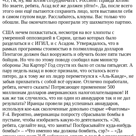
«О, гм, ну, мы хотим сотрудничать с Россией! Правда хотим!
Но знаете, ребята, Асад всё же должен уйти!». Да, после всего
этого они ещё пытаются сохранить лицо, хотя выставили себя
в самом глупом виде. Расслабьтесь, клоуны. Вас только что
обошли. Вы окончательно проиграли эту шахматную партию.
США нечем похвастаться, несмотря на все хлопоты с
умеренной оппозицией в Сирии, целью которых было
разделаться и с ИГИЛ, и с Асадом. Утверждалось, что в
рамках программы стоимостью в полмиллиарда долларов
Пентагон должен был вооружить и обучить более пяти тысяч
бойцов. Но что по этому поводу сообщил нам министр
обороны Эш Картер? Год спустя их было от силы пятьдесят. А
пару недель назад и вовсе признали, что осталось всего
пятеро, да к тому же их лидер переметнулся к «Аль-Каиде», не
забыв прихватить с собой всё оружие. Отлично поработали,
ребята, нечего сказать! Потрясающее применение 500
миллионам долларов американских налогоплательщиков! И
как же так случилось, что ни один из авиаударов так и не дал
результата? Иранцы провели ряд успешных авиаударов,
используя кое-как сколоченные довольно старые «Фантомы»
F-4. Вероятно, американцы попросту сбрасывали бомбы в
пустыне, чтобы изобразить какую-то деятельность. «Эй,
ребята, сделайте вид, что заняты! Посбрасывайте куда-нибудь
бомбы!» – «Что именно мы должны бомбить, сэр?» – «Да