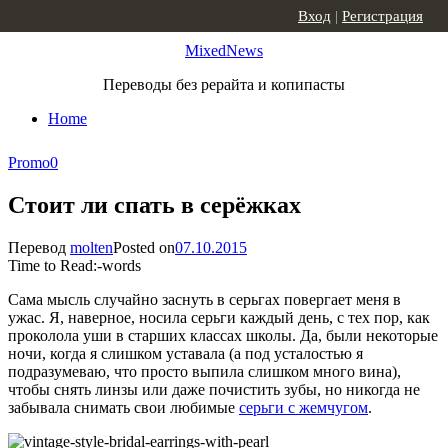
Skip to content
Вход
|
Регистрация
MixedNews
Переводы без рерайта и копипасты
Home
Promo
0
Стоит ли спать в серёжках
Перевод
molten
Posted on
07.10.2015
Time to Read:
-
words
Сама мысль случайно заснуть в серьгах повергает меня в
ужас. Я, наверное, носила серьги каждый день, с тех пор, как
проколола уши в старших классах школы. Да, были некоторые
ночи, когда я слишком уставала (а под усталостью я
подразумеваю, что просто выпила слишком много вина),
чтобы снять линзы или даже почистить зубы, но никогда не
забывала снимать свои любимые
серьги с жемчугом
.