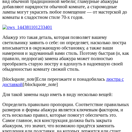
вид обычной традиционной мебели; гламурные абажуры
добавляют нарядности обычной комнате, а старомодные
лампы могут украсить любое помещение — от мастерской до
комнаты в сладостном стиле 70-х годов.
Абажур это такая деталь, которая позволяет вашему
светильнику заявить о себе: он определяет, насколько люстра
вписывается в окружающую обстановку, а также ваши
намерения и задуманный вами стиль. Поэтому быстрая (и, как
правило, недорогая) замена абажура может полностью
преобразить старую люстру и вдохнуть в надоевшую своей
обыденностью комнату свежий стиль.
[blockquote_note]Если переезжаете и понадобилась
люстра с
доставкой
[/blockquote_note]
Для такой замены надо иметь в виду несколько вещей:
Определить правильно пропорции. Соответствие правильных
размеров и формы абажура является ключевым фактором, и
есть несколько правил, которые помогут обеспечить это.
Самое главное, вся конструкция должна быть закрыта
абажуром, это значит, что возможно придётся заменить
крепления или подставки, на которых держится или стоит