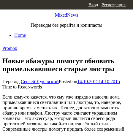
Skip to content
Вход
|
Регистрация
MixedNews
Переводы без рерайта и копипасты
Home
Promo
0
Новые абажуры помогут обновить
примелькавшиеся старые люстры
Перевод
Сергей Лукавский
Posted on
14.10.2015
14.10.2015
Time to Read:
-
words
Если кому-то кажется, что ему уже изрядно надоели дома
примелькавшиеся светильники или люстры, то, наверное,
пришло время заменить их. Точнее, достаточно заменить
абажур или плафон. Люстру часто считают украшением
комнаты – это аксессуар, который является своего рода
претензией хозяина на какой-то определённый стиль.
Современные люстры помогут придать более современный